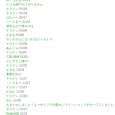
顔デカ学生
01/19
どうも調子が上がりません
ナスケン
01/18
ナスケン
01/18
はちべー
01/17
こーりきー
01/14
寅年なので虎ネタを
ナスケン
01/08
かるな
01/08
サンルダムにまつわるエトセトラ
ナスケン
01/08
あんじゅ
01/08
ナスケン
01/07
江部 靖雄
01/05
エンヤとご縁や！
ナスケン
12/20
かるな
12/18
事業仕分け
ナスケン
11/27
こーりきー
11/27
ナスケン
11/27
かるな
11/26
ナスケン
11/26
みと
11/26
おまたせしました！よーやくフプの森オンラインショップがオープンしました
ナスケン
11/12
Nagest@
11/11