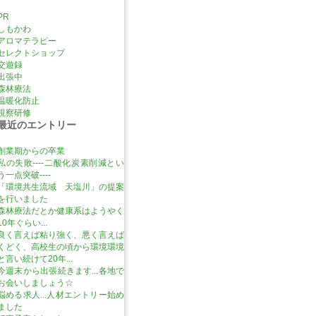
PR
しもかわ
アロマテラピー
セレクトショップ
交遊録
出張中
森林療法
温暖化防止
視察研修
最近のエントリー
創業期からの卒業
私の失敗----二酸化炭素削減とい
う一点突破----
「環境共生流域 天塩川」の提案
を行いました
森林療法だとか健康系はようやく
10年ぐらい...
良く言えば粘り強く、悪く言えば
くどく、高校生の頃から環境環境
と言い続けて20年...
今週末から出張続きます...各地で
お会いしましょう☆
悩める求人...人材エントリー始め
ました