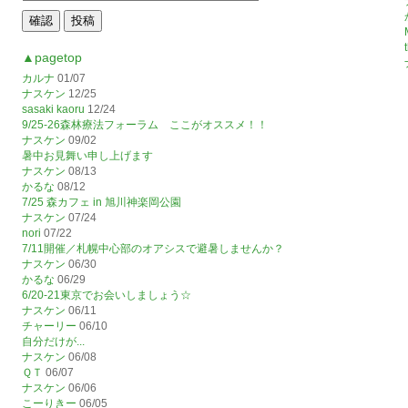
▲pagetop
カルナ
01/07
ナスケン
12/25
sasaki kaoru
12/24
9/25-26森林療法フォーラム ここがオススメ！！
ナスケン
09/02
暑中お見舞い申し上げます
ナスケン
08/13
かるな
08/12
7/25 森カフェ in 旭川神楽岡公園
ナスケン
07/24
nori
07/22
7/11開催／札幌中心部のオアシスで避暑しませんか？
ナスケン
06/30
かるな
06/29
6/20-21東京でお会いしましょう☆
ナスケン
06/11
チャーリー
06/10
自分だけが...
ナスケン
06/08
ＱＴ
06/07
ナスケン
06/06
こーりきー
06/05