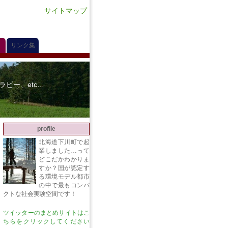
サイトマップ
リンク集
ピー、etc…
profile
北海道下川町で起
業しました…って
どこだかわかりま
すか？国が認定す
る環境モデル都市
の中で最もコンパ
クトな社会実験空間です！
ツイッターのまとめサイトはこ
ちらをクリックしてください