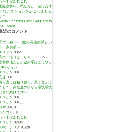
行事予定あれこれ
国際森林年、私たちと一緒に具体
的なアクションを起こしません
か？
Merry Christmas and Get Back to
the Forest.
最近のコメント
私の失敗----二酸化炭素削減とい
う一点突破----
ナスケン
03/27
高力一浩（こーりきー）
03/27
森林療法だとか健康系はようやく
10年ぐらい...
ナスケン
03/11
安珠
03/11
良く言えば粘り強く、悪く言えば
くどく、高校生の頃から環境環境
と言い続けて20年...
ナスケン
03/11
ナスケン
03/11
鈴木
03/10
シンコ
03/10
行事予定あれこれ
ナスケン
02/04
札幌 ナリタ
01/28