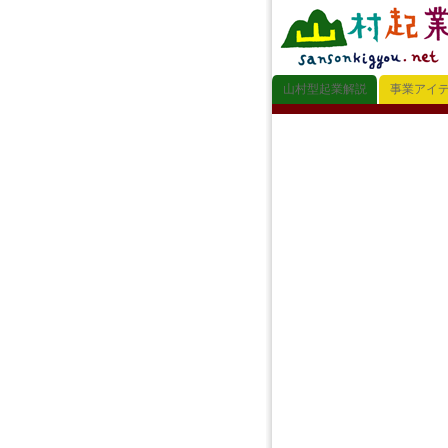
山村型起業解説
事業アイ