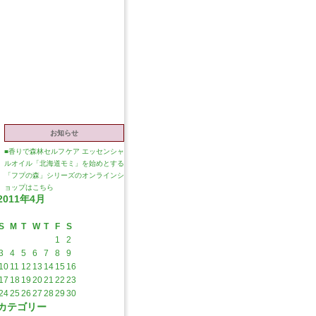
お知らせ
■
香りで森林セルフケア エッセンシャ
ルオイル「北海道モミ」を始めとする
「フプの森」シリーズのオンラインシ
ョップはこちら
2011年4月
S
M
T
W
T
F
S
1
2
3
4
5
6
7
8
9
10
11
12
13
14
15
16
17
18
19
20
21
22
23
24
25
26
27
28
29
30
カテゴリー