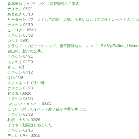
森林療法ギャザリング in 京都御苑のご案内
ナスケン
05/21
あまぬさ
05/18
リーダーシップ、人としての器、人徳、あるいはカリスマ性といったものにつ
ナスケン
05/10
こーりきー
05/07
ナスケン
05/02
カルナ
05/01
クラウドコンピューティング、携帯情報端末、ノマド、SMSやTwitterにUst
農山村、新たな公共...
ナスケン
04/21
あまぬさ
04/20
さて、4月
ナスケン
04/12
QT
04/09
３／４ネットで生中継
ナスケン
03/23
shio(所)
03/20
ナスケン
03/05
ぷいぷいｔｏｓｈｉ
03/04
こういうのってイベント終了後が本番ですよね
ナスケン
02/28
札幌 ナリタ
02/26
ようやく動画はじめました
ナスケン
02/15
デカい大学生
02/15