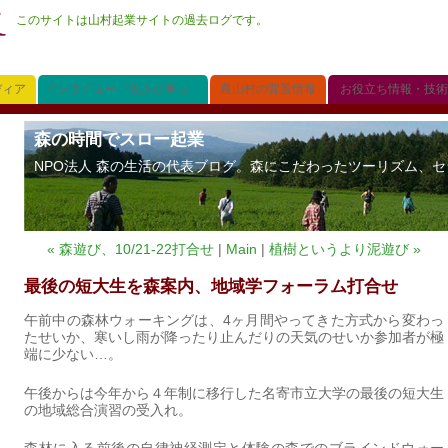
このサイトは山村起業サイトの過去ログです。
ディア
インタビュー「先人に学ぶ」
農山村の背景情報
お役立ち情報・技術
森の時間でスロー起業
NPO法人 森の生活の代表ブログ。森にこだわったツーリズム、セラ
« 森遊び、10/21-22打合せ
|
Main
|
植樹というより泥遊び »
最後の短大生を森案内、地域学フォーラム打合せ
午前中の森林ウォーキングは、4ヶ月間やってきた方式から変わっ
たせいか、寒いし雨が降ったり止んだりの天気のせいか参加者が極
端に少ない…。
午後からは今年から４年制に移行した名寄市立大学の最後の短大生
の地域総合演習の受入れ。
森林に入る前後の自律神経測定と体験の森でのブラインドウォー