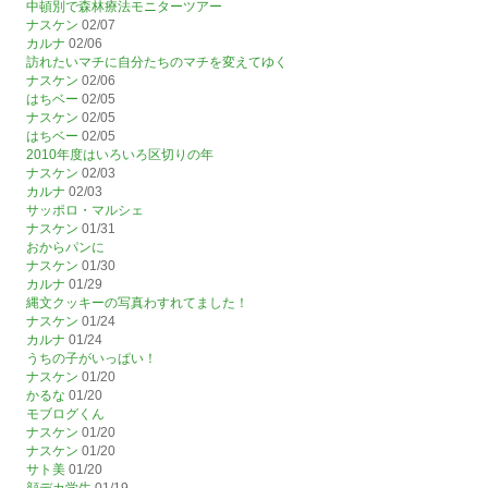
中頓別で森林療法モニターツアー
ナスケン
02/07
カルナ
02/06
訪れたいマチに自分たちのマチを変えてゆく
ナスケン
02/06
はちベー
02/05
ナスケン
02/05
はちベー
02/05
2010年度はいろいろ区切りの年
ナスケン
02/03
カルナ
02/03
サッポロ・マルシェ
ナスケン
01/31
おからパンに
ナスケン
01/30
カルナ
01/29
縄文クッキーの写真わすれてました！
ナスケン
01/24
カルナ
01/24
うちの子がいっぱい！
ナスケン
01/20
かるな
01/20
モブログくん
ナスケン
01/20
ナスケン
01/20
サト美
01/20