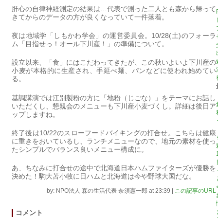
肝心の自律神経測定の結果は…代表で測った二人とも森から帰って
きてからのデータの方が良くなっていて一件落着。
夜は地域学「しもかわ学会」の運営委員会。10/28(土)のフォーラ
ム「目指せっ！オール下川産！」の準備について。
設立以来、「食」にはこだわってきたが、この秋いよいよ下川産の
小麦が本格的に生産され、手延べ麺、パンなどに使われ始めてい
る。
基調講演では江別製粉の方に「地粉（じごな）」をテーマにお話し
いただくし、懇親会のメニューも下川産小麦づくし。詳細は後日ア
ップしますね。
終了後は10/22のスローフードバイキングの打合せ。こちらは健康
に重きをおいているし、ランチメニューなので、地元の素材を使っ
たシンプルでバランス良いメニュー構成に。
あ、ちなみに打合せの途中で北海道日本ハムファイターズが優勝を
決めた！駒大苫小牧に日ハムと北海道は今や野球大国だな。
by: NPO法人 森の生活代表 奈須憲一郎 at 23:39
|
この記事のURL
コメント