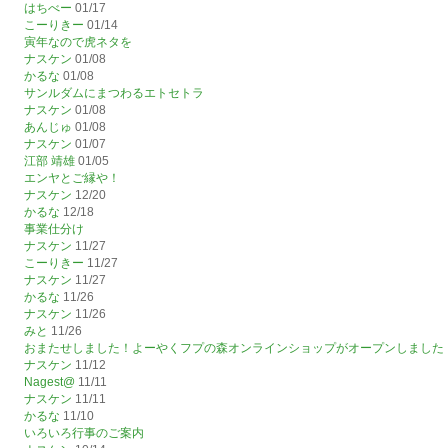
はちべー
01/17
こーりきー
01/14
寅年なので虎ネタを
ナスケン
01/08
かるな
01/08
サンルダムにまつわるエトセトラ
ナスケン
01/08
あんじゅ
01/08
ナスケン
01/07
江部 靖雄
01/05
エンヤとご縁や！
ナスケン
12/20
かるな
12/18
事業仕分け
ナスケン
11/27
こーりきー
11/27
ナスケン
11/27
かるな
11/26
ナスケン
11/26
みと
11/26
おまたせしました！よーやくフプの森オンラインショップがオープンしました
ナスケン
11/12
Nagest@
11/11
ナスケン
11/11
かるな
11/10
いろいろ行事のご案内