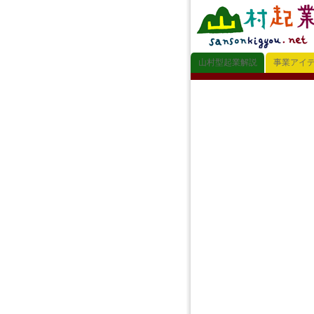
山村型起業解説
事業アイ