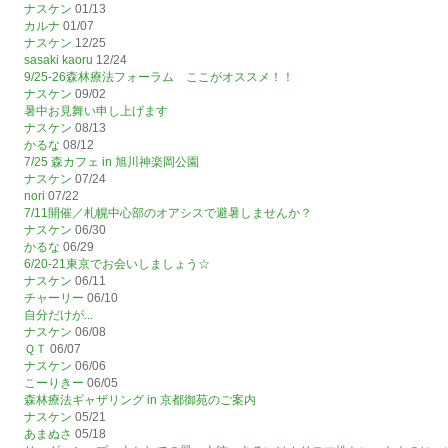
ナスケン
01/13
カルナ
01/07
ナスケン
12/25
sasaki kaoru
12/24
9/25-26森林療法フォーラム ここがオススメ！！
ナスケン
09/02
暑中お見舞い申し上げます
ナスケン
08/13
かるな
08/12
7/25 森カフェ in 旭川神楽岡公園
ナスケン
07/24
nori
07/22
7/11開催／札幌中心部のオアシスで避暑しませんか？
ナスケン
06/30
かるな
06/29
6/20-21東京でお会いしましょう☆
ナスケン
06/11
チャーリー
06/10
自分だけが...
ナスケン
06/08
ＱＴ
06/07
ナスケン
06/06
こーりきー
06/05
森林療法ギャザリング in 京都御苑のご案内
ナスケン
05/21
あまぬさ
05/18