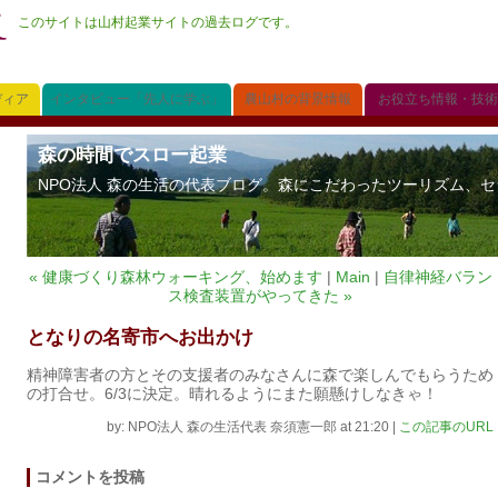
このサイトは山村起業サイトの過去ログです。
ディア
インタビュー「先人に学ぶ」
農山村の背景情報
お役立ち情報・技術
森の時間でスロー起業
NPO法人 森の生活の代表ブログ。森にこだわったツーリズム、セラ
« 健康づくり森林ウォーキング、始めます
|
Main
|
自律神経バラン
ス検査装置がやってきた »
となりの名寄市へお出かけ
精神障害者の方とその支援者のみなさんに森で楽しんでもらうため
の打合せ。6/3に決定。晴れるようにまた願懸けしなきゃ！
by: NPO法人 森の生活代表 奈須憲一郎 at 21:20
|
この記事のURL
コメントを投稿