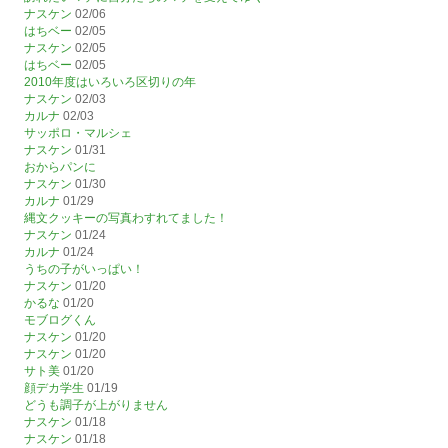
ナスケン
02/06
はちベー
02/05
ナスケン
02/05
はちベー
02/05
2010年度はいろいろ区切りの年
ナスケン
02/03
カルナ
02/03
サッポロ・マルシェ
ナスケン
01/31
おからパンに
ナスケン
01/30
カルナ
01/29
縄文クッキーの写真わすれてました！
ナスケン
01/24
カルナ
01/24
うちの子がいっぱい！
ナスケン
01/20
かるな
01/20
モブログくん
ナスケン
01/20
ナスケン
01/20
サト美
01/20
顔デカ学生
01/19
どうも調子が上がりません
ナスケン
01/18
ナスケン
01/18