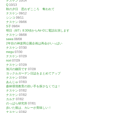
ナスケン
10/14
Q
10/13
秋の夕日 思わずこころ 奪われて
ナスケン
09/12
シンコ
09/11
ナスケン
09/06
S子
09/04
明日（8/7）8:30頃からAir-G'に電話出演します
ナスケン
08/08
sawa
08/08
2年目の神楽岡公園企画は再会がいっぱい
ナスケン
07/30
megu
07/30
ナスケン
07/29
nori
07/29
ナスケン
07/29
旭川の鎌田です
07/28
ヨックルガーデン日誌をまとめてアップ
ナスケン
07/04
あんじゅ
07/03
森林環境教育の担い手を探さなくては！
ナスケン
07/02
ナスケン
07/02
カルナ
07/02
のっぱら研究所
07/01
歩いた後は、カレーが美味しい！
ナスケン
07/02