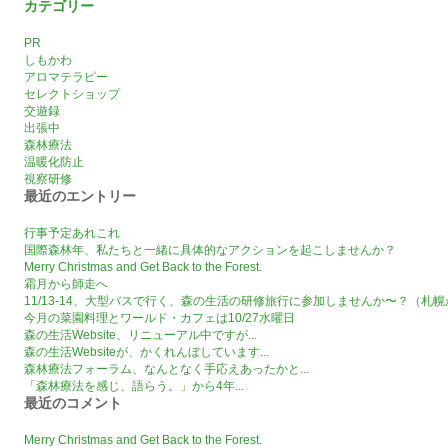
カテゴリー
PR
しもかわ
アロマテラピー
セレクトショップ
交遊録
出張中
森林療法
温暖化防止
視察研修
最近のエントリー
行事予定あれこれ
国際森林年、私たちと一緒に具体的なアクションを起こしませんか？
Merry Christmas and Get Back to the Forest.
霜月から師走へ
11/13-14、大型バスで行く、森の生活の研修旅行に参加しませんか〜？（札
今月の菜園料理とワールド・カフェは10/27水曜日
森の生活Website、リニューアル中ですが...
森の生活Websiteが、かくれんぼしています...
森林療法フォーラム、なんとなく手応えあったかと...
「森林療法を感じ、語らう。」から4年...
最近のコメント
Merry Christmas and Get Back to the Forest.