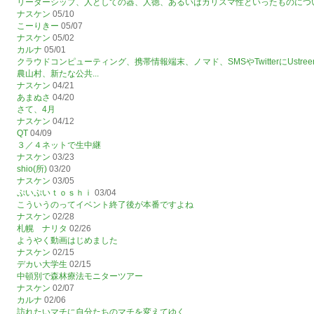
リーダーシップ、人としての器、人徳、あるいはカリスマ性といったものにつ
ナスケン
05/10
こーりきー
05/07
ナスケン
05/02
カルナ
05/01
クラウドコンピューティング、携帯情報端末、ノマド、SMSやTwitterにUst
農山村、新たな公共...
ナスケン
04/21
あまぬさ
04/20
さて、4月
ナスケン
04/12
QT
04/09
３／４ネットで生中継
ナスケン
03/23
shio(所)
03/20
ナスケン
03/05
ぷいぷいｔｏｓｈｉ
03/04
こういうのってイベント終了後が本番ですよね
ナスケン
02/28
札幌 ナリタ
02/26
ようやく動画はじめました
ナスケン
02/15
デカい大学生
02/15
中頓別で森林療法モニターツアー
ナスケン
02/07
カルナ
02/06
訪れたいマチに自分たちのマチを変えてゆく