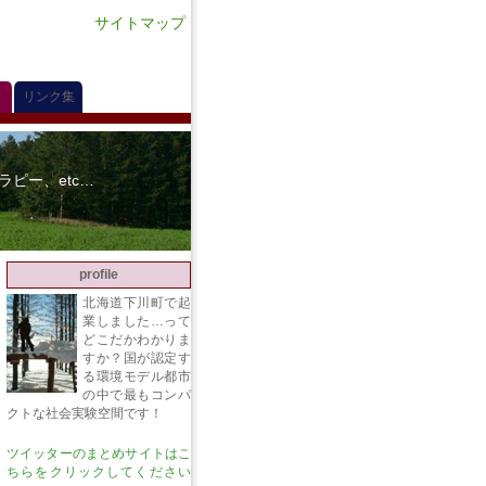
サイトマップ
リンク集
ピー、etc…
profile
北海道下川町で起
業しました…って
どこだかわかりま
すか？国が認定す
る環境モデル都市
の中で最もコンパ
クトな社会実験空間です！
ツイッターのまとめサイトはこ
ちらをクリックしてください