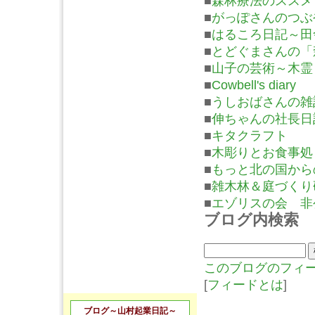
■
森林療法のススメ
■
がっぽさんのつぶ
■
はるころ日記～田
■
とどぐまさんの「
■
山子の芸術～木霊
■
Cowbell's diary
■
うしおばさんの雑
■
伸ちゃんの社長日
■
キタクラフト
■
木彫りとお食事処
■
もっと北の国から
■
雑木林＆庭づくり
■
エゾリスの会 非
ブログ内検索
このブログのフィ
[
フィードとは
]
ブログ～山村起業日記～