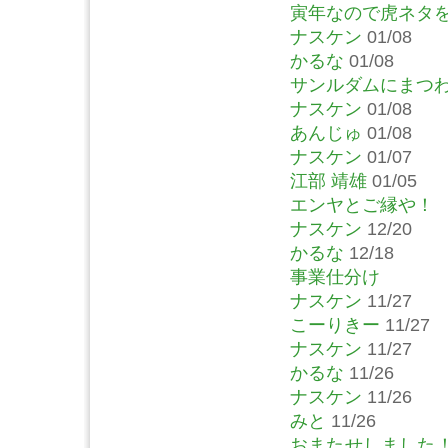
寅年なので虎ネタ
ナスケン
01/08
かるな
01/08
サンルダムにまつ
ナスケン
01/08
あんじゅ
01/08
ナスケン
01/07
江部 靖雄
01/05
エンヤとご縁や！
ナスケン
12/20
かるな
12/18
事業仕分け
ナスケン
11/27
こーりきー
11/27
ナスケン
11/27
かるな
11/26
ナスケン
11/26
みと
11/26
おまたせしました