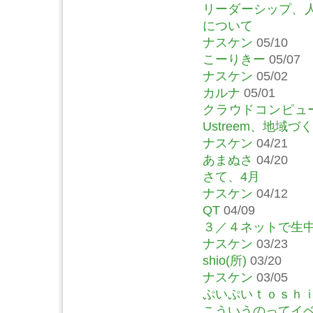
リーダーシップ、
について
ナスケン
05/10
こーりきー
05/07
ナスケン
05/02
カルナ
05/01
クラウドコンピュー
Ustreem、地域
ナスケン
04/21
あまぬさ
04/20
さて、4月
ナスケン
04/12
QT
04/09
３／４ネットで生
ナスケン
03/23
shio(所)
03/20
ナスケン
03/05
ぷいぷいｔｏｓｈ
こういうのってイ