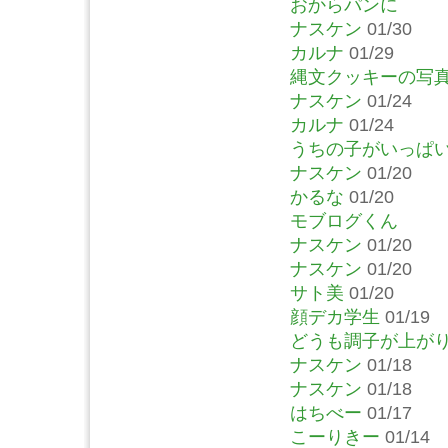
おからパンに
ナスケン
01/30
カルナ
01/29
縄文クッキーの写
ナスケン
01/24
カルナ
01/24
うちの子がいっぱ
ナスケン
01/20
かるな
01/20
モブログくん
ナスケン
01/20
ナスケン
01/20
サト美
01/20
顔デカ学生
01/19
どうも調子が上が
ナスケン
01/18
ナスケン
01/18
はちべー
01/17
こーりきー
01/14