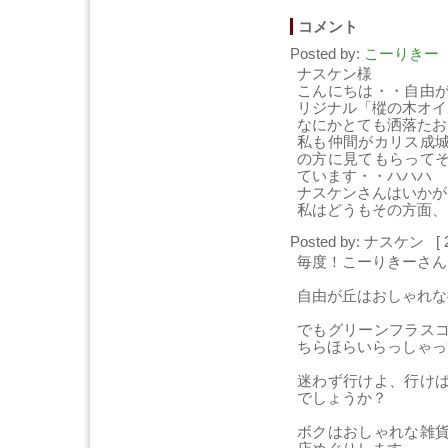
コメント
Posted by:
こーりきー
[
ナスケン様
こんにちは・・自由
リジナル「樅の木オイ
なにかとても洒落たお
私も仲間がカリス成
の方に見てもらって
ています・・ハハハ
ナスケンさんはいかが
私はどうもその方面、
Posted by: ナスケン [ 2
毎度！こーりきーさん
自由が丘はおしゃれな
でもグリーンフラス
ちらほらいらっしゃっ
迷わず行けよ、行け
でしょうか？
ボクはおしゃれな雑