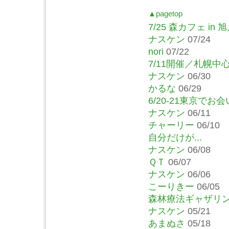
▲pagetop
7/25 森カフェ in
ナスケン
07/24
nori
07/22
7/11開催／札幌
ナスケン
06/30
かるな
06/29
6/20-21東京で
ナスケン
06/11
チャーリー
06/10
自分だけが...
ナスケン
06/08
ＱＴ
06/07
ナスケン
06/06
こーりきー
06/05
森林療法ギャザリン
ナスケン
05/21
あまぬさ
05/18