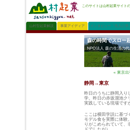
このサイトは山村起業サイト
山村型起業解説
事業アイディア
インタビュー「先人に学
森の時間でスロー
NPO法人 森の生活の
« 東京
静岡→東京
昨日のうちに静岡入り
学。昨日の赤坂溜池ク
実践している現場です
ここは横田学説に基づ
モデル食を実際に体験
りがこめられていて、
ドでしたが）。