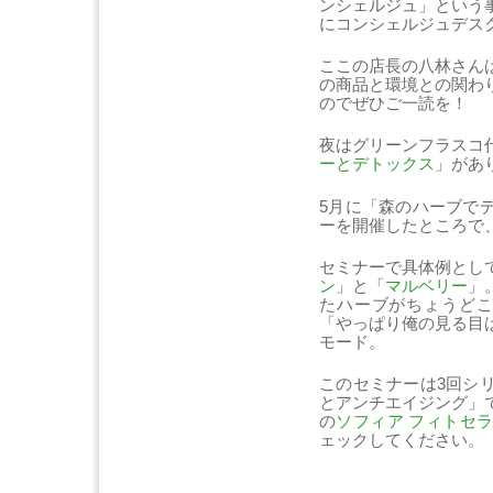
ンシェルジュ」という
にコンシェルジュデス
ここの店長の八林さん
の商品と環境との関わ
のでぜひご一読を！
夜はグリーンフラスコ
ーとデトックス
」があ
5月に「森のハーブで
ーを開催したところで
セミナーで具体例とし
ン
」と「
マルベリー
」
たハーブがちょうどこ
「やっぱり俺の見る目
モード。
このセミナーは3回シ
とアンチエイジング」
の
ソフィア フィトセ
ェックしてください。