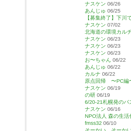
ナスケン
06/26
あんじゅ
06/25
【募集終了】下川
ナスケン
07/02
北海道の環境カルチ
ナスケン
06/23
ナスケン
06/23
ナスケン
06/23
お〜ちゃん
06/22
あんじゅ
06/22
カルナ
06/22
原点回帰 〜PC編
ナスケン
06/19
の研
06/19
6/20-21札幌発
ナスケン
06/16
NPO法人 森の生活
fmss32
06/10
そーかい、そーか