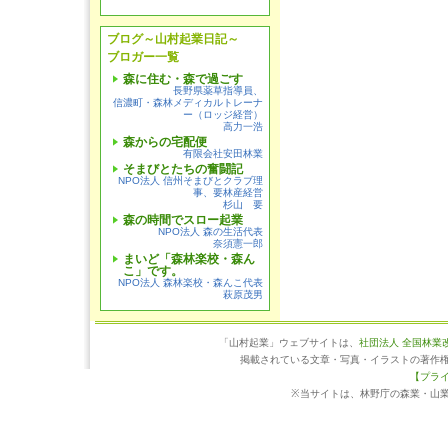
ブログ～山村起業日記～
ブロガー一覧
森に住む・森で過ごす
長野県薬草指導員、
信濃町・森林メディカルトレーナ
ー（ロッジ経営）
高力一浩
森からの宅配便
有限会社安田林業
そまびとたちの奮闘記
NPO法人 信州そまびとクラブ理
事、要林産経営
杉山 要
森の時間でスロー起業
NPO法人 森の生活代表
奈須憲一郎
まいど「森林楽校・森ん
こ」です。
NPO法人 森林楽校・森んこ代表
萩原茂男
「山村起業」ウェブサイトは、
社団法人 全国林業
掲載されている文章・写真・イラストの著作
【プラ
※当サイトは、林野庁の森業・山