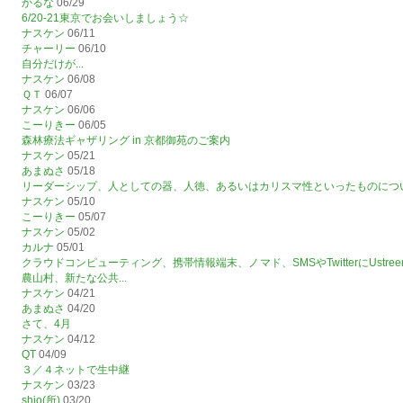
かるな
06/29
6/20-21東京でお会いしましょう☆
ナスケン
06/11
チャーリー
06/10
自分だけが...
ナスケン
06/08
ＱＴ
06/07
ナスケン
06/06
こーりきー
06/05
森林療法ギャザリング in 京都御苑のご案内
ナスケン
05/21
あまぬさ
05/18
リーダーシップ、人としての器、人徳、あるいはカリスマ性といったものにつ
ナスケン
05/10
こーりきー
05/07
ナスケン
05/02
カルナ
05/01
クラウドコンピューティング、携帯情報端末、ノマド、SMSやTwitterにUst
農山村、新たな公共...
ナスケン
04/21
あまぬさ
04/20
さて、4月
ナスケン
04/12
QT
04/09
３／４ネットで生中継
ナスケン
03/23
shio(所)
03/20