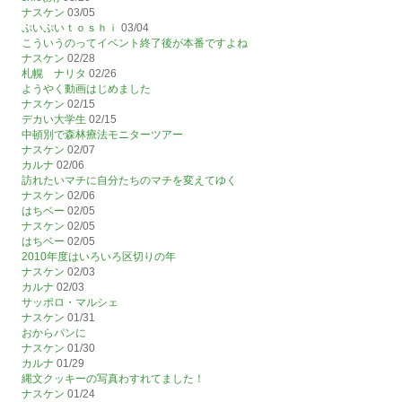
ナスケン
03/05
ぷいぷいｔｏｓｈｉ
03/04
こういうのってイベント終了後が本番ですよね
ナスケン
02/28
札幌 ナリタ
02/26
ようやく動画はじめました
ナスケン
02/15
デカい大学生
02/15
中頓別で森林療法モニターツアー
ナスケン
02/07
カルナ
02/06
訪れたいマチに自分たちのマチを変えてゆく
ナスケン
02/06
はちベー
02/05
ナスケン
02/05
はちベー
02/05
2010年度はいろいろ区切りの年
ナスケン
02/03
カルナ
02/03
サッポロ・マルシェ
ナスケン
01/31
おからパンに
ナスケン
01/30
カルナ
01/29
縄文クッキーの写真わすれてました！
ナスケン
01/24