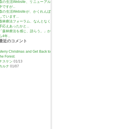
森の生活Website、リニューアル
中ですが...
森の生活Websiteが、かくれんぼ
しています...
森林療法フォーラム、なんとなく
手応えあったかと...
「森林療法を感じ、語らう。」か
ら4年...
最近のコメント
Merry Christmas and Get Back to
the Forest.
ナスケン
01/13
カルナ
01/07