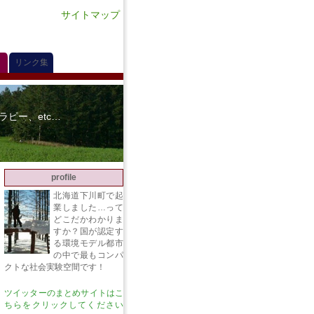
サイトマップ
リンク集
ピー、etc…
profile
北海道下川町で起
業しました…って
どこだかわかりま
すか？国が認定す
る環境モデル都市
の中で最もコンパ
クトな社会実験空間です！
ツイッターのまとめサイトはこ
ちらをクリックしてください