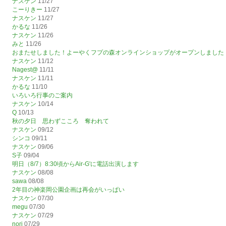
ナスケン
11/27
こーりきー
11/27
ナスケン
11/27
かるな
11/26
ナスケン
11/26
みと
11/26
おまたせしました！よーやくフプの森オンラインショップがオープンしました
ナスケン
11/12
Nagest@
11/11
ナスケン
11/11
かるな
11/10
いろいろ行事のご案内
ナスケン
10/14
Q
10/13
秋の夕日 思わずこころ 奪われて
ナスケン
09/12
シンコ
09/11
ナスケン
09/06
S子
09/04
明日（8/7）8:30頃からAir-G'に電話出演します
ナスケン
08/08
sawa
08/08
2年目の神楽岡公園企画は再会がいっぱい
ナスケン
07/30
megu
07/30
ナスケン
07/29
nori
07/29