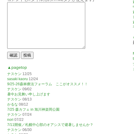
▲pagetop
ナスケン
12/25
sasaki kaoru
12/24
9/25-26森林療法フォーラム ここがオススメ！！
ナスケン
09/02
暑中お見舞い申し上げます
ナスケン
08/13
かるな
08/12
7/25 森カフェ in 旭川神楽岡公園
ナスケン
07/24
nori
07/22
7/11開催／札幌中心部のオアシスで避暑しませんか？
ナスケン
06/30