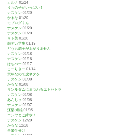
カルナ
01/24
うちの子がいっぱい！
ナスケン
01/20
かるな
01/20
モブログくん
ナスケン
01/20
ナスケン
01/20
サト美
01/20
顔デカ学生
01/19
どうも調子が上がりません
ナスケン
01/18
ナスケン
01/18
はちべー
01/17
こーりきー
01/14
寅年なので虎ネタを
ナスケン
01/08
かるな
01/08
サンルダムにまつわるエトセトラ
ナスケン
01/08
あんじゅ
01/08
ナスケン
01/07
江部 靖雄
01/05
エンヤとご縁や！
ナスケン
12/20
かるな
12/18
事業仕分け