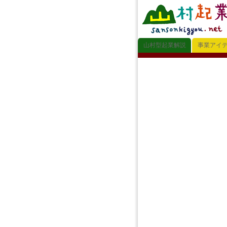
山村型起業解説
事業アイ