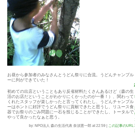
お昼から参加者のみなさんとうどん祭りに合流。うどんチャンプル
ーに列ができていた！
初めての出店ということもあり反省材料たくさんあるけど（森の生
活のお店だということがわかりにくかったのが一番！）、関わって
くれたスタッフが楽しかったと言ってくれたし、うどんチャンプル
ーはホントに好評でうどん祭りに貢献できたと思うし、リユース食
器でお祭りのごみ問題に一石を投じることができたし、トータルで
やって良かったなぁと思う。
by: NPO法人 森の生活代表 奈須憲一郎 at 22:59
|
この記事のURL