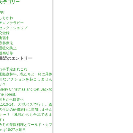
カテゴリー
PR
しもかわ
アロマテラピー
セレクトショップ
交遊録
出張中
森林療法
温暖化防止
視察研修
最近のエントリー
行事予定あれこれ
国際森林年、私たちと一緒に具体
的なアクションを起こしません
か？
Merry Christmas and Get Back to
the Forest.
霜月から師走へ
11/13-14、大型バスで行く、森
の生活の研修旅行に参加しません
か〜？（札幌からも合流できま
す）
今月の菜園料理とワールド・カフ
ェは10/27水曜日