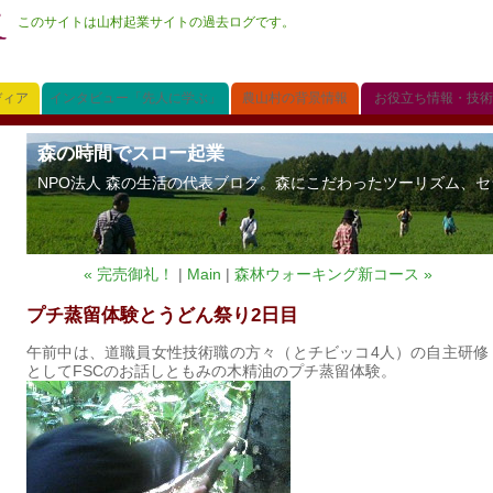
このサイトは山村起業サイトの過去ログです。
ディア
インタビュー「先人に学ぶ」
農山村の背景情報
お役立ち情報・技術
森の時間でスロー起業
NPO法人 森の生活の代表ブログ。森にこだわったツーリズム、セラ
« 完売御礼！
|
Main
|
森林ウォーキング新コース »
プチ蒸留体験とうどん祭り2日目
午前中は、道職員女性技術職の方々（とチビッコ4人）の自主研修
としてFSCのお話しともみの木精油のプチ蒸留体験。