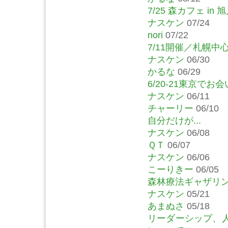
7/25 森カフェ in
ナスケン
07/24
nori
07/22
7/11開催／札幌
ナスケン
06/30
かるな
06/29
6/20-21東京で
ナスケン
06/11
チャーリー
06/10
自分だけが...
ナスケン
06/08
ＱＴ
06/07
ナスケン
06/06
こーりきー
06/05
森林療法ギャザリン
ナスケン
05/21
あまぬさ
05/18
リーダーシップ、