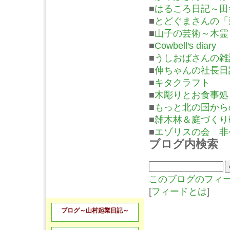
■
はるころ日記～田
■
とどぐまさんの「
■
山子の芸術～木霊
■
Cowbell's diary
■
うしおばさんの雑
■
伸ちゃんの社長日
■
キタクラフト
■
木彫りとお食事処
■
もっと北の国から
■
雑木林＆庭づくり
■
エゾリスの会 非
ブログ内検索
このブログのフィ
[
フィードとは
]
ブログ～山村起業日記～