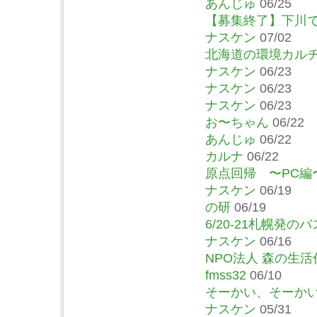
あんじゅ
06/25
【募集終了】下川
ナスケン
07/02
北海道の環境カルチ
ナスケン
06/23
ナスケン
06/23
ナスケン
06/23
お〜ちゃん
06/22
あんじゅ
06/22
カルナ
06/22
原点回帰 〜PC編
ナスケン
06/19
の研
06/19
6/20-21札幌発
ナスケン
06/16
NPO法人 森の生活
fmss32
06/10
そーかい、そーか
ナスケン
05/31