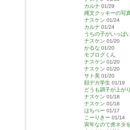
カルナ
01/29
縄文クッキーの写
ナスケン
01/24
カルナ
01/24
うちの子がいっぱ
ナスケン
01/20
かるな
01/20
モブログくん
ナスケン
01/20
ナスケン
01/20
サト美
01/20
顔デカ学生
01/19
どうも調子が上が
ナスケン
01/18
ナスケン
01/18
はちべー
01/17
こーりきー
01/14
寅年なので虎ネタ