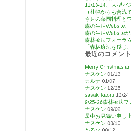
11/13-14、
（札幌からも合流
今月の菜園料理とワ
森の生活Website
森の生活Website
森林療法フォーラム
「森林療法を感じ、語
最近のコメン
Merry Christmas and
ナスケン
01/13
カルナ
01/07
ナスケン
12/25
sasaki kaoru
12/24
9/25-26森林療
ナスケン
09/02
暑中お見舞い申し
ナスケン
08/13
かるな
08/12