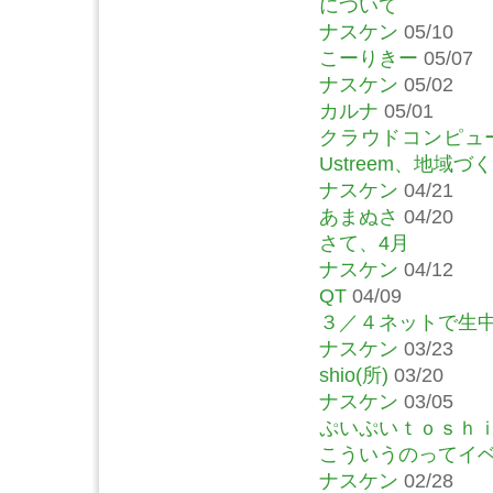
について
ナスケン
05/10
こーりきー
05/07
ナスケン
05/02
カルナ
05/01
クラウドコンピュー
Ustreem、地域
ナスケン
04/21
あまぬさ
04/20
さて、4月
ナスケン
04/12
QT
04/09
３／４ネットで生
ナスケン
03/23
shio(所)
03/20
ナスケン
03/05
ぷいぷいｔｏｓｈ
こういうのってイ
ナスケン
02/28