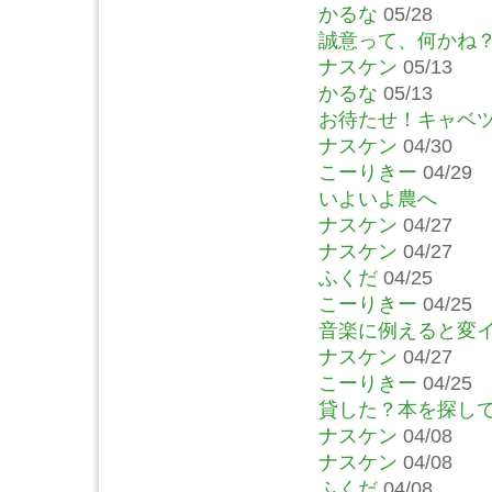
かるな
05/28
誠意って、何かね
ナスケン
05/13
かるな
05/13
お待たせ！キャベ
ナスケン
04/30
こーりきー
04/29
いよいよ農へ
ナスケン
04/27
ナスケン
04/27
ふくだ
04/25
こーりきー
04/25
音楽に例えると変
ナスケン
04/27
こーりきー
04/25
貸した？本を探し
ナスケン
04/08
ナスケン
04/08
ふくだ
04/08