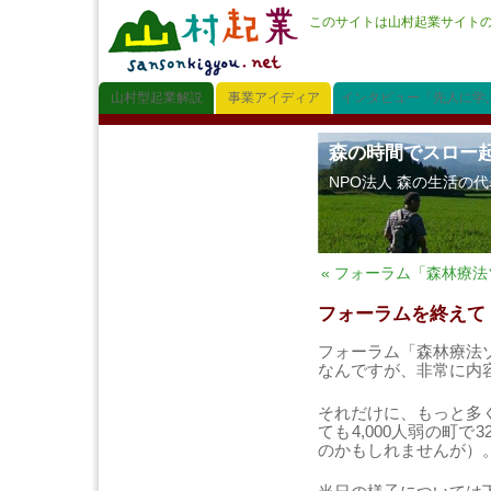
このサイトは山村起業サイト
山村型起業解説
事業アイディア
インタビュー「先人に学
森の時間でスロー
NPO法人 森の生活の
« フォーラム「森林療
フォーラムを終えて
フォーラム「森林療法
なんですが、非常に内
それだけに、もっと多
ても4,000人弱の町
のかもしれませんが）