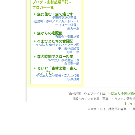
ブログ～山村起業日記～
ブロガー一覧
森に住む・森で過ごす
長野県薬草指導員、
信濃町・森林メディカルトレーナ
ー（ロッジ経営）
高力一浩
森からの宅配便
有限会社安田林業
そまびとたちの奮闘記
NPO法人 信州そまびとクラブ理
事、要林産経営
杉山 要
森の時間でスロー起業
NPO法人 森の生活代表
奈須憲一郎
まいど「森林楽校・森ん
こ」です。
NPO法人 森林楽校・森んこ代表
萩原茂男
「山村起業」ウェブサイトは、
社団法人 全国林業
掲載されている文章・写真・イラストの著作
【プラ
※当サイトは、林野庁の森業・山