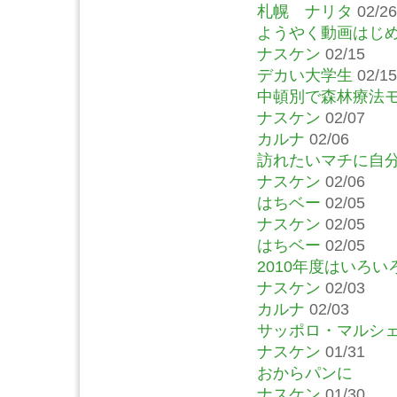
札幌 ナリタ
02/26
ようやく動画はじ
ナスケン
02/15
デカい大学生
02/15
中頓別で森林療法
ナスケン
02/07
カルナ
02/06
訪れたいマチに自
ナスケン
02/06
はちベー
02/05
ナスケン
02/05
はちベー
02/05
2010年度はいろ
ナスケン
02/03
カルナ
02/03
サッポロ・マルシ
ナスケン
01/31
おからパンに
ナスケン
01/30