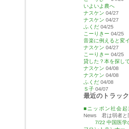
いよいよ農へ
ナスケン
04/27
ナスケン
04/27
ふくだ
04/25
こーりきー
04/25
音楽に例えると変
ナスケン
04/27
こーりきー
04/25
貸した？本を探し
ナスケン
04/08
ナスケン
04/08
ふくだ
04/08
Ｓ子
04/07
最近のトラッ
■ニッポン社会
News 君は弱者
7/22 中国