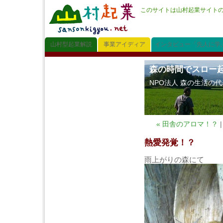
このサイトは山村起業サイト
山村型起業解説
事業アイディア
インタビュー「先人に学
森の時間でスロー
NPO法人 森の生活の
« 田舎のアロマ！？
熱愛発覚！？
雨上がりの森にて