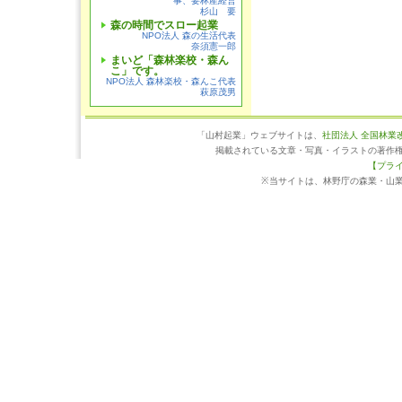
事、要林産経営
杉山 要
森の時間でスロー起業
NPO法人 森の生活代表
奈須憲一郎
まいど「森林楽校・森ん
こ」です。
NPO法人 森林楽校・森んこ代表
萩原茂男
「山村起業」ウェブサイトは、
社団法人 全国林業
掲載されている文章・写真・イラストの著作
【プラ
※当サイトは、林野庁の森業・山