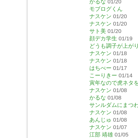
かるな
01/20
モブログくん
ナスケン
01/20
ナスケン
01/20
サト美
01/20
顔デカ学生
01/19
どうも調子が上が
ナスケン
01/18
ナスケン
01/18
はちべー
01/17
こーりきー
01/14
寅年なので虎ネタ
ナスケン
01/08
かるな
01/08
サンルダムにまつ
ナスケン
01/08
あんじゅ
01/08
ナスケン
01/07
江部 靖雄
01/05