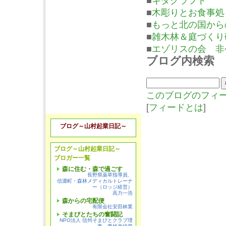
■
キタクラフト
■
木彫りとお食事処
■
もっと北の国から
■
雑木林＆庭づくり
■
エゾリスの会 非
ブログ内検索
このブログのフィ
[
フィードとは
]
ブログ～山村起業日記～
ブログ～山村起業日記～
ブロガー一覧
森に住む・森で過ごす
長野県薬草指導員、
信濃町・森林メディカルトレーナ
ー（ロッジ経営）
高力一浩
森からの宅配便
有限会社安田林業
そまびとたちの奮闘記
NPO法人 信州そまびとクラブ理