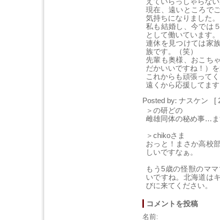
えていらっしゃらない
現在、遠いところで
気持ちになりました。
私も結婚し、今では
として働いています。
連休を見つけては家
族です。（笑）
先輩も奥様、おこち
だかいいですね！）を送
これからも頑張ってく
遠くから応援してます
Posted by: ナスケン [ 2
＞の研どの
雌雄同体の秘め事…ま
＞chikoさま
おっと！まさか高校
しいですなぁ。
もう5歳の怪獣のマ
いですね。北海道は
びに来てください。
コメントを投稿
名前: