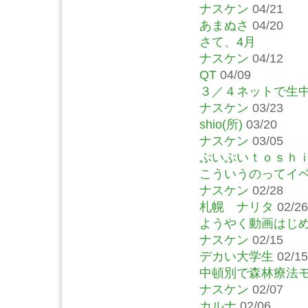
ナスケン
04/21
あまぬさ
04/20
さて、4月
ナスケン
04/12
QT
04/09
３／４ネットで生
ナスケン
03/23
shio(所)
03/20
ナスケン
03/05
ぷいぷいｔｏｓｈ
こういうのってイ
ナスケン
02/28
札幌 ナリタ
02/26
ようやく動画はじ
ナスケン
02/15
デカい大学生
02/15
中頓別で森林療法
ナスケン
02/07
カルナ
02/06