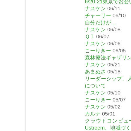
6/20-21東京で
ナスケン
06/11
チャーリー
06/10
自分だけが...
ナスケン
06/08
ＱＴ
06/07
ナスケン
06/06
こーりきー
06/05
森林療法ギャザリン
ナスケン
05/21
あまぬさ
05/18
リーダーシップ、
について
ナスケン
05/10
こーりきー
05/07
ナスケン
05/02
カルナ
05/01
クラウドコンピュー
Ustreem、地域