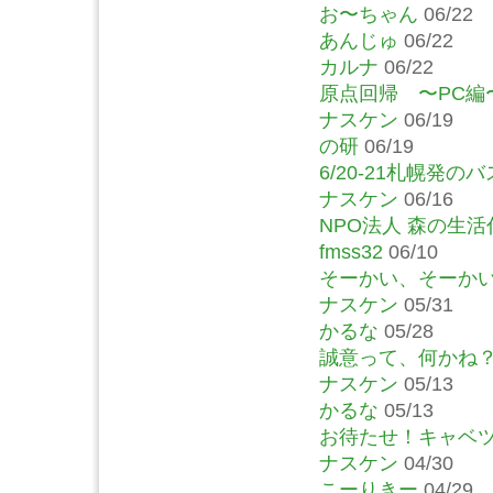
お〜ちゃん
06/22
あんじゅ
06/22
カルナ
06/22
原点回帰 〜PC編
ナスケン
06/19
の研
06/19
6/20-21札幌発
ナスケン
06/16
NPO法人 森の生活
fmss32
06/10
そーかい、そーか
ナスケン
05/31
かるな
05/28
誠意って、何かね
ナスケン
05/13
かるな
05/13
お待たせ！キャベ
ナスケン
04/30
こーりきー
04/29