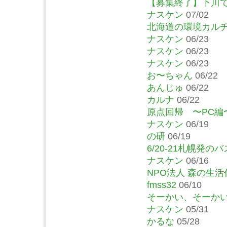
【募集終了】下川
ナスケン
07/02
北海道の環境カルチ
ナスケン
06/23
ナスケン
06/23
ナスケン
06/23
お〜ちゃん
06/22
あんじゅ
06/22
カルナ
06/22
原点回帰 〜PC編
ナスケン
06/19
の研
06/19
6/20-21札幌発
ナスケン
06/16
NPO法人 森の生活
fmss32
06/10
そーかい、そーか
ナスケン
05/31
かるな
05/28