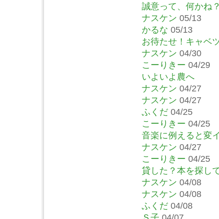
誠意って、何かね
ナスケン
05/13
かるな
05/13
お待たせ！キャベ
ナスケン
04/30
こーりきー
04/29
いよいよ農へ
ナスケン
04/27
ナスケン
04/27
ふくだ
04/25
こーりきー
04/25
音楽に例えると変
ナスケン
04/27
こーりきー
04/25
貸した？本を探し
ナスケン
04/08
ナスケン
04/08
ふくだ
04/08
Ｓ子
04/07