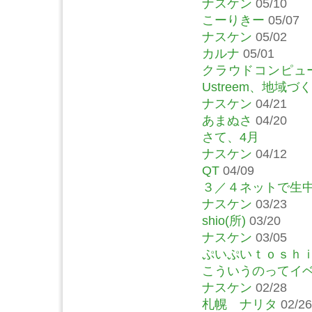
ナスケン
05/10
こーりきー
05/07
ナスケン
05/02
カルナ
05/01
クラウドコンピュー
Ustreem、地域
ナスケン
04/21
あまぬさ
04/20
さて、4月
ナスケン
04/12
QT
04/09
３／４ネットで生
ナスケン
03/23
shio(所)
03/20
ナスケン
03/05
ぷいぷいｔｏｓｈ
こういうのってイ
ナスケン
02/28
札幌 ナリタ
02/26