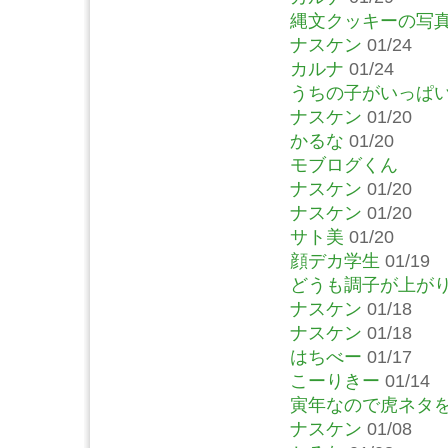
縄文クッキーの写
ナスケン
01/24
カルナ
01/24
うちの子がいっぱ
ナスケン
01/20
かるな
01/20
モブログくん
ナスケン
01/20
ナスケン
01/20
サト美
01/20
顔デカ学生
01/19
どうも調子が上が
ナスケン
01/18
ナスケン
01/18
はちべー
01/17
こーりきー
01/14
寅年なので虎ネタ
ナスケン
01/08