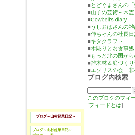
■
とどぐまさんの「
■
山子の芸術～木霊
■
Cowbell's diary
■
うしおばさんの雑
■
伸ちゃんの社長日
■
キタクラフト
■
木彫りとお食事処
■
もっと北の国から
■
雑木林＆庭づくり
■
エゾリスの会 非
ブログ内検索
このブログのフィ
[
フィードとは
]
ブログ～山村起業日記～
ブログ～山村起業日記～