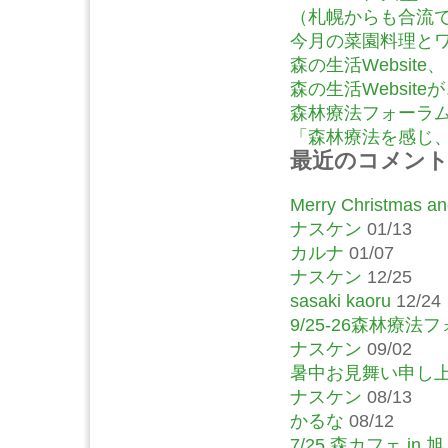
（札幌からも合流
今月の菜園料理とワ
森の生活Website
森の生活Website
森林療法フォーラム
「森林療法を感じ、語
最近のコメン
Merry Christmas and
ナスケン
01/13
カルナ
01/07
ナスケン
12/25
sasaki kaoru
12/24
9/25-26森林療
ナスケン
09/02
暑中お見舞い申し
ナスケン
08/13
かるな
08/12
7/25 森カフェ in