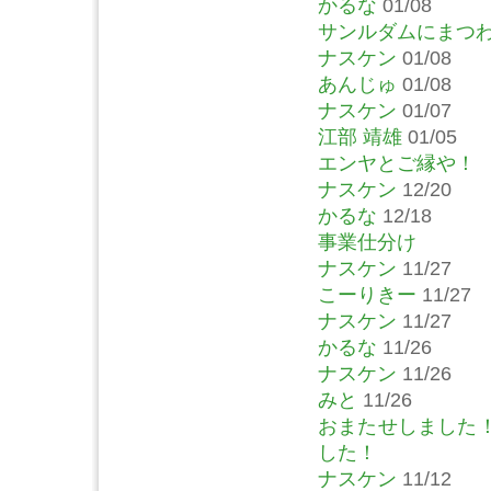
かるな
01/08
サンルダムにまつ
ナスケン
01/08
あんじゅ
01/08
ナスケン
01/07
江部 靖雄
01/05
エンヤとご縁や！
ナスケン
12/20
かるな
12/18
事業仕分け
ナスケン
11/27
こーりきー
11/27
ナスケン
11/27
かるな
11/26
ナスケン
11/26
みと
11/26
おまたせしました
した！
ナスケン
11/12