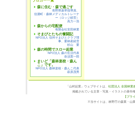
ブロガー一覧
森に住む・森で過ごす
長野県薬草指導員、
信濃町・森林メディカルトレーナ
ー（ロッジ経営）
高力一浩
森からの宅配便
有限会社安田林業
そまびとたちの奮闘記
NPO法人 信州そまびとクラブ理
事、要林産経営
杉山 要
森の時間でスロー起業
NPO法人 森の生活代表
奈須憲一郎
まいど「森林楽校・森ん
こ」です。
NPO法人 森林楽校・森んこ代表
萩原茂男
「山村起業」ウェブサイトは、
社団法人 全国林業
掲載されている文章・写真・イラストの著作
【プラ
※当サイトは、林野庁の森業・山