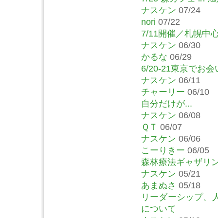
ナスケン
07/24
nori
07/22
7/11開催／札幌
ナスケン
06/30
かるな
06/29
6/20-21東京で
ナスケン
06/11
チャーリー
06/10
自分だけが...
ナスケン
06/08
ＱＴ
06/07
ナスケン
06/06
こーりきー
06/05
森林療法ギャザリン
ナスケン
05/21
あまぬさ
05/18
リーダーシップ、
について