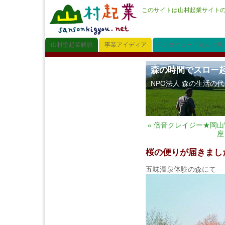
このサイトは山村起業サイト
山村型起業解説
事業アイディア
インタビュー「先人に学
森の時間でスロー
NPO法人 森の生活の
« 倍音クレイジー★岡
座
桜の便りが届きまし
五味温泉体験の森にて