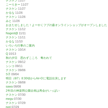
ナスケン
11/27
こーりきー
11/27
ナスケン
11/27
かるな
11/26
ナスケン
11/26
みと
11/26
おまたせしました！よーやくフプの森オンラインショップがオープンしました
ナスケン
11/12
Nagest@
11/11
ナスケン
11/11
かるな
11/10
いろいろ行事のご案内
ナスケン
10/14
Q
10/13
秋の夕日 思わずこころ 奪われて
ナスケン
09/12
シンコ
09/11
ナスケン
09/06
S子
09/04
明日（8/7）8:30頃からAir-G'に電話出演します
ナスケン
08/08
sawa
08/08
2年目の神楽岡公園企画は再会がいっぱい
ナスケン
07/30
megu
07/30
ナスケン
07/29
nori
07/29