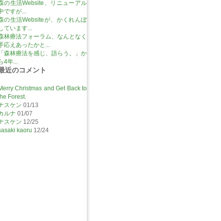
森の生活Website、リニューアル
中ですが...
森の生活Websiteが、かくれんぼ
しています...
森林療法フォーラム、なんとなく
手応えあったかと...
「森林療法を感じ、語らう。」か
ら4年...
最近のコメント
Merry Christmas and Get Back to
the Forest.
ナスケン
01/13
カルナ
01/07
ナスケン
12/25
sasaki kaoru
12/24