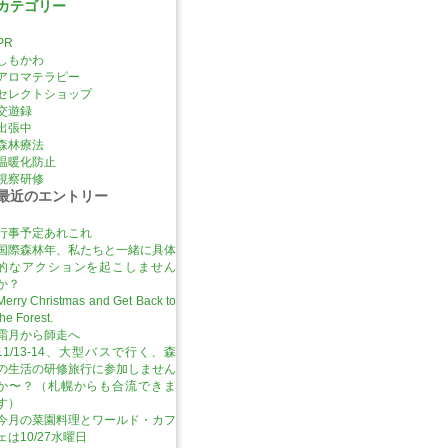
カテゴリー
PR
しもかわ
アロマテラピー
セレクトショップ
交遊録
出張中
森林療法
温暖化防止
視察研修
最近のエントリー
行事予定あれこれ
国際森林年、私たちと一緒に具体
的なアクションを起こしません
か？
Merry Christmas and Get Back to
the Forest.
霜月から師走へ
11/13-14、大型バスで行く、森
の生活の研修旅行に参加しません
か〜？（札幌からも合流できま
す）
今月の菜園料理とワールド・カフ
ェは10/27水曜日