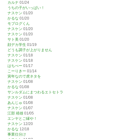
カルナ
01/24
うちの子がいっぱい！
ナスケン
01/20
かるな
01/20
モブログくん
ナスケン
01/20
ナスケン
01/20
サト美
01/20
顔デカ学生
01/19
どうも調子が上がりません
ナスケン
01/18
ナスケン
01/18
はちべー
01/17
こーりきー
01/14
寅年なので虎ネタを
ナスケン
01/08
かるな
01/08
サンルダムにまつわるエトセトラ
ナスケン
01/08
あんじゅ
01/08
ナスケン
01/07
江部 靖雄
01/05
エンヤとご縁や！
ナスケン
12/20
かるな
12/18
事業仕分け