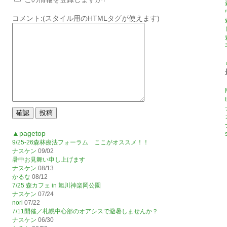
コメント:(スタイル用のHTMLタグが使えます)
▲pagetop
9/25-26森林療法フォーラム ここがオススメ！！
ナスケン
09/02
暑中お見舞い申し上げます
ナスケン
08/13
かるな
08/12
7/25 森カフェ in 旭川神楽岡公園
ナスケン
07/24
nori
07/22
7/11開催／札幌中心部のオアシスで避暑しませんか？
ナスケン
06/30