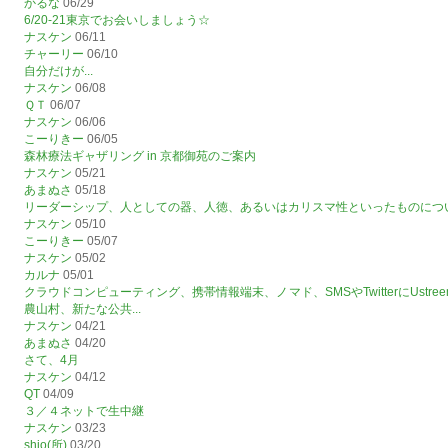
かるな
06/29
6/20-21東京でお会いしましょう☆
ナスケン
06/11
チャーリー
06/10
自分だけが...
ナスケン
06/08
ＱＴ
06/07
ナスケン
06/06
こーりきー
06/05
森林療法ギャザリング in 京都御苑のご案内
ナスケン
05/21
あまぬさ
05/18
リーダーシップ、人としての器、人徳、あるいはカリスマ性といったものにつ
ナスケン
05/10
こーりきー
05/07
ナスケン
05/02
カルナ
05/01
クラウドコンピューティング、携帯情報端末、ノマド、SMSやTwitterにUst
農山村、新たな公共...
ナスケン
04/21
あまぬさ
04/20
さて、4月
ナスケン
04/12
QT
04/09
３／４ネットで生中継
ナスケン
03/23
shio(所)
03/20