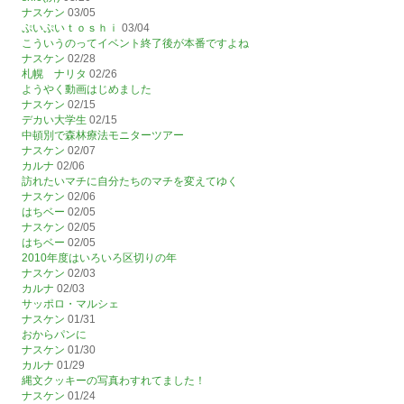
ナスケン
03/05
ぷいぷいｔｏｓｈｉ
03/04
こういうのってイベント終了後が本番ですよね
ナスケン
02/28
札幌 ナリタ
02/26
ようやく動画はじめました
ナスケン
02/15
デカい大学生
02/15
中頓別で森林療法モニターツアー
ナスケン
02/07
カルナ
02/06
訪れたいマチに自分たちのマチを変えてゆく
ナスケン
02/06
はちベー
02/05
ナスケン
02/05
はちベー
02/05
2010年度はいろいろ区切りの年
ナスケン
02/03
カルナ
02/03
サッポロ・マルシェ
ナスケン
01/31
おからパンに
ナスケン
01/30
カルナ
01/29
縄文クッキーの写真わすれてました！
ナスケン
01/24