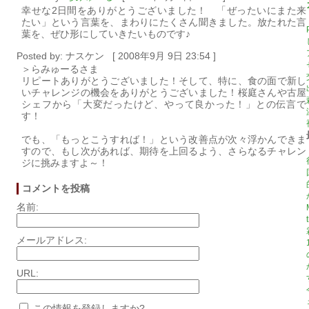
幸せな2日間をありがとうございました！ 「ぜったいにまた来
たい」という言葉を、まわりにたくさん聞きました。放たれた言
葉を、ぜひ形にしていきたいものです♪
Posted by: ナスケン [ 2008年9月 9日 23:54 ]
＞らみゅーるさま
リピートありがとうございました！そして、特に、食の面で新し
いチャレンジの機会をありがとうございました！桜庭さんや古屋
シェフから「大変だったけど、やって良かった！」との伝言で
す！
でも、「もっとこうすれば！」という改善点が次々浮かんできま
すので、もし次があれば、期待を上回るよう、さらなるチャレン
ジに挑みますよ～！
コメントを投稿
名前:
メールアドレス:
URL:
この情報を登録しますか?