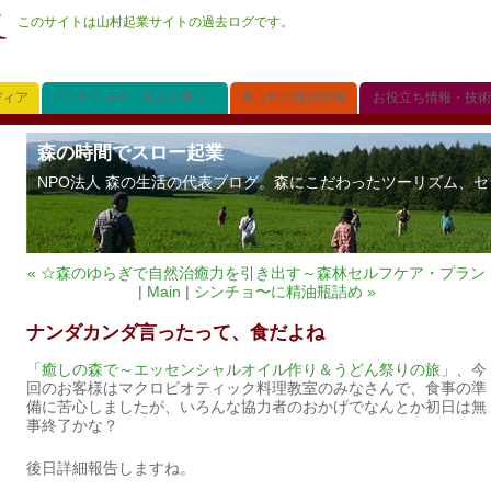
このサイトは山村起業サイトの過去ログです。
ディア
インタビュー「先人に学ぶ」
農山村の背景情報
お役立ち情報・技術
森の時間でスロー起業
NPO法人 森の生活の代表ブログ。森にこだわったツーリズム、セラ
« ☆森のゆらぎで自然治癒力を引き出す～森林セルフケア・プラン
|
Main
|
シンチョ〜に精油瓶詰め »
ナンダカンダ言ったって、食だよね
「
癒しの森で～エッセンシャルオイル作り＆うどん祭りの旅
」、今
回のお客様はマクロビオティック料理教室のみなさんで、食事の準
備に苦心しましたが、いろんな協力者のおかげでなんとか初日は無
事終了かな？
後日詳細報告しますね。