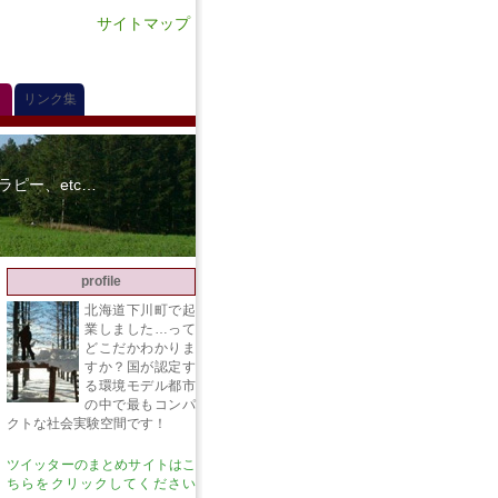
サイトマップ
リンク集
ピー、etc…
profile
北海道下川町で起
業しました…って
どこだかわかりま
すか？国が認定す
る環境モデル都市
の中で最もコンパ
クトな社会実験空間です！
ツイッターのまとめサイトはこ
ちらをクリックしてください