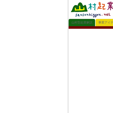
山村型起業解説
事業アイ