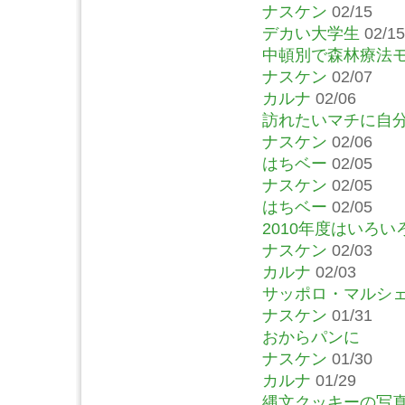
ナスケン
02/15
デカい大学生
02/15
中頓別で森林療法
ナスケン
02/07
カルナ
02/06
訪れたいマチに自
ナスケン
02/06
はちベー
02/05
ナスケン
02/05
はちベー
02/05
2010年度はいろ
ナスケン
02/03
カルナ
02/03
サッポロ・マルシ
ナスケン
01/31
おからパンに
ナスケン
01/30
カルナ
01/29
縄文クッキーの写