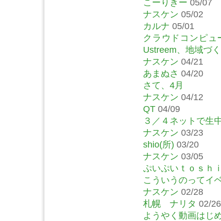
こーりきー
05/07
ナスケン
05/02
カルナ
05/01
クラウドコンピュー
Ustreem、地域
ナスケン
04/21
あまぬさ
04/20
さて、4月
ナスケン
04/12
QT
04/09
３／４ネットで生
ナスケン
03/23
shio(所)
03/20
ナスケン
03/05
ぷいぷいｔｏｓｈ
こういうのってイ
ナスケン
02/28
札幌 ナリタ
02/26
ようやく動画はじ