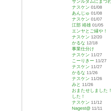
サンルダムにまつ
ナスケン
01/08
あんじゅ
01/08
ナスケン
01/07
江部 靖雄
01/05
エンヤとご縁や！
ナスケン
12/20
かるな
12/18
事業仕分け
ナスケン
11/27
こーりきー
11/27
ナスケン
11/27
かるな
11/26
ナスケン
11/26
みと
11/26
おまたせしました
した！
ナスケン
11/12
Nagest@
11/11