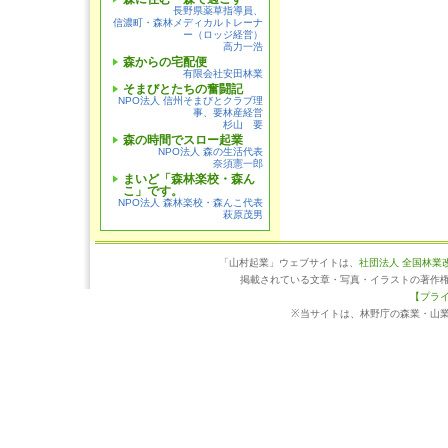
長野県薬草指導員、
信濃町・森林メディカルトレーナ
ー（ロッジ経営）
高力一浩
森からの宅配便
有限会社安田林業
そまびとたちの奮闘記
NPO法人 信州そまびとクラブ理
事、要林産経営
杉山 要
森の時間でスロー起業
NPO法人 森の生活代表
奈須憲一郎
まいど「森林楽校・森ん
こ」です。
NPO法人 森林楽校・森んこ代表
萩原茂男
「山村起業」ウェブサイトは、
社団法人 全国林業
掲載されている文章・写真・イラストの著作
【プラ
※当サイトは、林野庁の森業・山