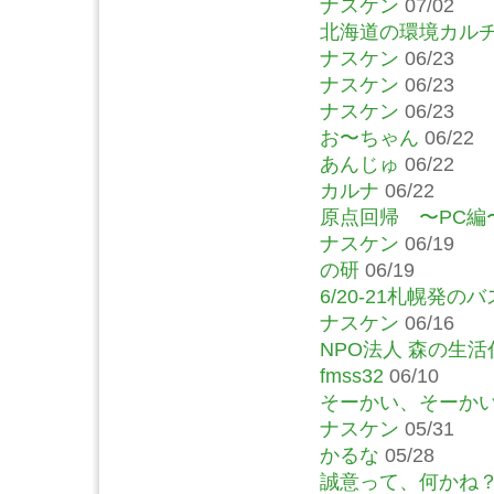
ナスケン
07/02
北海道の環境カルチ
ナスケン
06/23
ナスケン
06/23
ナスケン
06/23
お〜ちゃん
06/22
あんじゅ
06/22
カルナ
06/22
原点回帰 〜PC編
ナスケン
06/19
の研
06/19
6/20-21札幌発
ナスケン
06/16
NPO法人 森の生活
fmss32
06/10
そーかい、そーか
ナスケン
05/31
かるな
05/28
誠意って、何かね