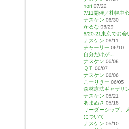
nori
07/22
7/11開催／札幌
ナスケン
06/30
かるな
06/29
6/20-21東京で
ナスケン
06/11
チャーリー
06/10
自分だけが...
ナスケン
06/08
ＱＴ
06/07
ナスケン
06/06
こーりきー
06/05
森林療法ギャザリン
ナスケン
05/21
あまぬさ
05/18
リーダーシップ、
について
ナスケン
05/10