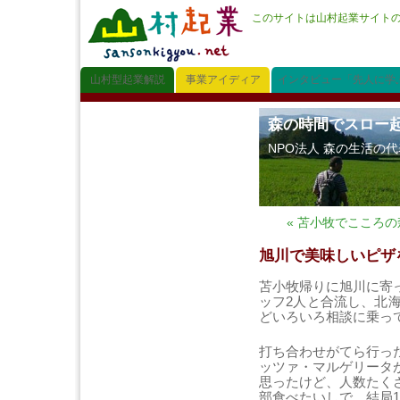
このサイトは山村起業サイト
山村型起業解説
事業アイディア
インタビュー「先人に学
森の時間でスロー
NPO法人 森の生活の
« 苫小牧でこころ
旭川で美味しいピザ
苫小牧帰りに旭川に寄
ッフ2人と合流し、北
どいろいろ相談に乗っ
打ち合わせがてら行っ
ッツァ・マルゲリータ
思ったけど、人数たく
部食べたいしで、結局