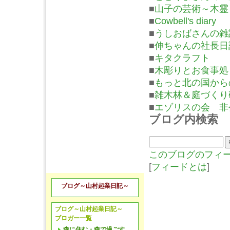
■
山子の芸術～木霊
■
Cowbell's diary
■
うしおばさんの雑
■
伸ちゃんの社長日
■
キタクラフト
■
木彫りとお食事処
■
もっと北の国から
■
雑木林＆庭づくり
■
エゾリスの会 非
ブログ内検索
このブログのフィ
[
フィードとは
]
ブログ～山村起業日記～
ブログ～山村起業日記～
ブロガー一覧
森に住む・森で過ごす