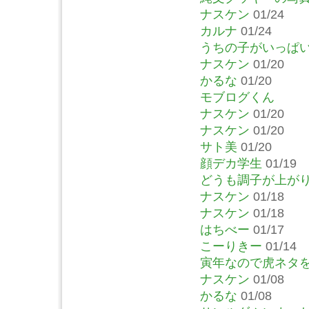
ナスケン
01/24
カルナ
01/24
うちの子がいっぱ
ナスケン
01/20
かるな
01/20
モブログくん
ナスケン
01/20
ナスケン
01/20
サト美
01/20
顔デカ学生
01/19
どうも調子が上が
ナスケン
01/18
ナスケン
01/18
はちべー
01/17
こーりきー
01/14
寅年なので虎ネタ
ナスケン
01/08
かるな
01/08