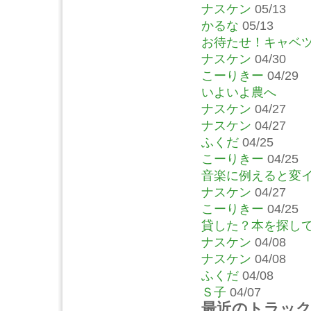
ナスケン
05/13
かるな
05/13
お待たせ！キャベ
ナスケン
04/30
こーりきー
04/29
いよいよ農へ
ナスケン
04/27
ナスケン
04/27
ふくだ
04/25
こーりきー
04/25
音楽に例えると変
ナスケン
04/27
こーりきー
04/25
貸した？本を探し
ナスケン
04/08
ナスケン
04/08
ふくだ
04/08
Ｓ子
04/07
最近のトラッ