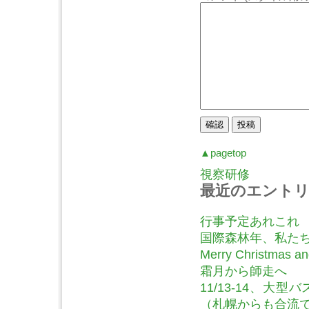
▲pagetop
視察研修
最近のエント
行事予定あれこれ
国際森林年、私た
Merry Christmas and
霜月から師走へ
11/13-14、
（札幌からも合流