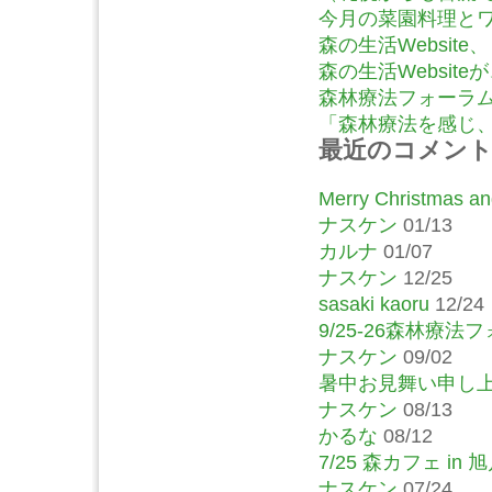
今月の菜園料理とワ
森の生活Website
森の生活Website
森林療法フォーラム
「森林療法を感じ、語
最近のコメン
Merry Christmas and
ナスケン
01/13
カルナ
01/07
ナスケン
12/25
sasaki kaoru
12/24
9/25-26森林療
ナスケン
09/02
暑中お見舞い申し
ナスケン
08/13
かるな
08/12
7/25 森カフェ in
ナスケン
07/24