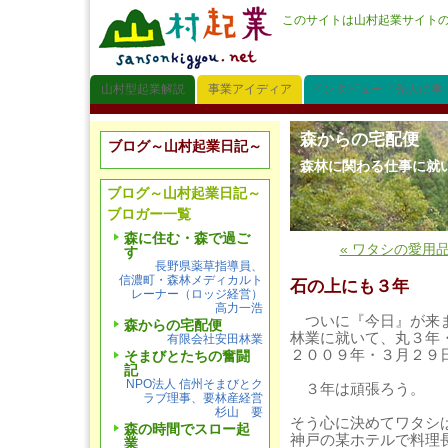
このサイトは山村起業サイト
山村型起業解説
事業アイディア
インタビュー「先人に学
森からの宅配便
ブログ～山村起業日記～
森林に関わる仕事に就
ブログ～山村起業日記～
ブロガー一覧
森に住む・森で過ご
« ワタシの愛用品
す
長野県薬草指導員、
信濃町・森林メディカルト
石の上にも３年
レーナー（ロッジ経営）
高力一浩
ついに『今日』が来
森からの宅配便
林業に就いて、丸３年
有限会社安田林業
２００９年・３月２９
そまびとたちの奮闘
記
NPO法人 信州そまびとク
３年は頑張ろう。
ラブ理事、要林産経営
杉山 要
そう心に決めてワタシ
森の時間でスロー起
神戸の某ホテルで料理
業