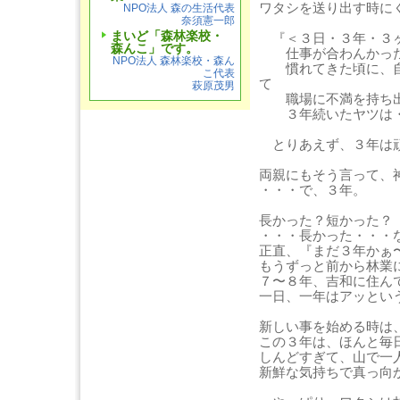
ワタシを送り出す時に
NPO法人 森の生活代表
奈須憲一郎
まいど「森林楽校・
『＜３日・３年・３ヶ
森んこ」です。
仕事が合わんかった
NPO法人 森林楽校・森ん
慣れてきた頃に、自
こ代表
て
萩原茂男
職場に不満を持ち出
３年続いたヤツは・
とりあえず、３年は
両親にもそう言って、
・・・で、３年。
長かった？短かった？
・・・長かった・・・
正直、『まだ３年かぁ
もうずっと前から林業
７〜８年、吉和に住ん
一日、一年はアッとい
新しい事を始める時は
この３年は、ほんと毎
しんどすぎて、山で一
新鮮な気持ちで真っ向