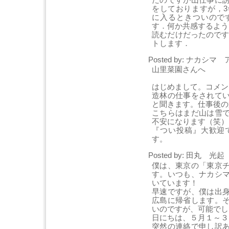
をしておりますが，
に入るときついので
す．何か共感するよう
読むだけだったのです
トします．
Posted by: ナカシマ ア
山里菜園さんへ
はじめまして。コメン
造林の仕事をされて
と聞きます。仕事後の
こちらはまだ山は雪
不安になります（笑）
『つい投稿』大歓迎
す。
Posted by: 田丸 光起 [
僕は、東京の「東京
す。いつも、ナカシ
いています！
早速ですが、僕は出
広島に帰省します。
いのですが、可能でし
日にちは、５月１～３
突然の連絡で申し訳