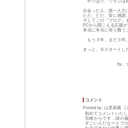
やっぱり、ワタシは林
出会った人、誰一人欠
ただ、ただ、皆に感謝
そしてこの『ブログ』
PCから聞こえる応援
本当に本当に有り難う
もう３年、まだ３年
きっと、今スタートし
by、ナカシ
コメント
Posted by: 山里菜園 [ 
初めてコメントいたし
宮崎からです，緑の
すごい人だなーとブ
たのですが山仕事に