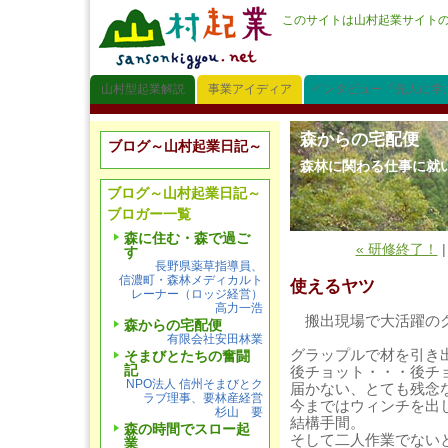
このサイトは山村起業サイト
山村型起業解説
事業アイディア
インタビュー「先人に学
森からの宅配便
ブログ～山村起業日記～
森林に関わる仕事に就
ブログ～山村起業日記～
ブロガー一覧
森に住む・森で過ご
« 研修終了！
す
長野県薬草指導員、
信濃町・森林メディカルト
使えるヤツ
レーナー（ロッジ経営）
高力一浩
搬出現場で大活躍の
森からの宅配便
有限会社安田林業
グラップルで材を引き
そまびとたちの奮闘
記
後チョット・・・後チ
NPO法人 信州そまびとク
届かない、とても残念
ラブ理事、要林産経営
今まではウィンチを出
杉山 要
結構手間。
森の時間でスロー起
そして二人作業でない
業