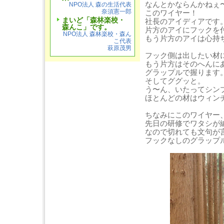
なんとかならんかねぇ
NPO法人 森の生活代表
奈須憲一郎
このワイヤー！
まいど「森林楽校・
社長のアイディアです
森んこ」です。
片方のアイにフックを
NPO法人 森林楽校・森ん
もう片方のアイは心持
こ代表
萩原茂男
フック側は出したい材
もう片方はそのへんに
グラップルで握ります
そしてググッと。
う〜ん、いたってシン
ほとんどの材はウィン
ちなみにこのワイヤー
先日の研修でワタシが
なので切れても文句が
フックなしのグラップ