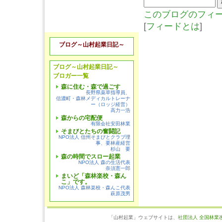
このブログのフィ
[
フィードとは
]
ブログ～山村起業日記～
ブログ～山村起業日記～
ブロガー一覧
森に住む・森で過ごす
長野県薬草指導員、
信濃町・森林メディカルトレーナ
ー（ロッジ経営）
高力一浩
森からの宅配便
有限会社安田林業
そまびとたちの奮闘記
NPO法人 信州そまびとクラブ理
事、要林産経営
杉山 要
森の時間でスロー起業
NPO法人 森の生活代表
奈須憲一郎
まいど「森林楽校・森ん
こ」です。
NPO法人 森林楽校・森んこ代表
萩原茂男
「山村起業」ウェブサイトは、
社団法人 全国林業