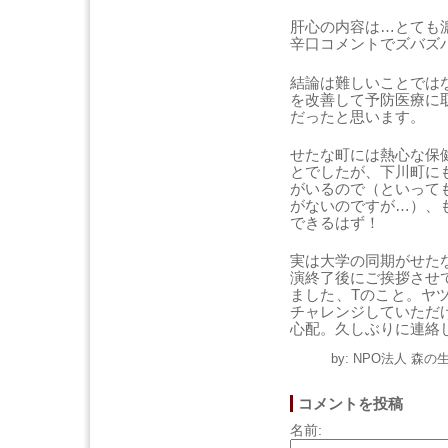
肝心の内容は…とても
辛口コメントでズバズ
結論は難しいことでは
を改善して予防医療に
だったと思います。
せたな町には熱心な保
とでしたが、下川町に
がいるので（といって
がないのですが…）、
できるはず！
実は大学の同期がせた
演終了後にご挨拶させ
ました、Tのこと。ヤ
チャレンジしていただ
心配。久しぶりに連絡
by: NPO法人 森の生
コメントを投稿
名前: