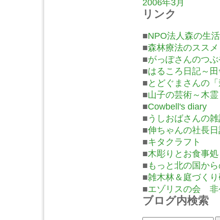
2006年3月
リンク
■
NPO法人森の生活
■
森林療法のススメ
■
がっぽさんのつぶ
■
はるころ日記～田
■
とどぐまさんの「
■
山子の芸術～木霊
■
Cowbell's diary
■
うしおばさんの雑
■
伸ちゃんの社長日
■
キタクラフト
■
木彫りとお食事処
■
もっと北の国から
■
雑木林＆庭づくり
■
エゾリスの会 非
ブログ内検索