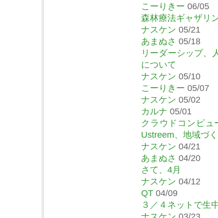
こーりきー
06/05
森林療法ギャザリン
ナスケン
05/21
あまぬさ
05/18
リーダーシップ、
について
ナスケン
05/10
こーりきー
05/07
ナスケン
05/02
カルナ
05/01
クラウドコンピュー
Ustreem、地域
ナスケン
04/21
あまぬさ
04/20
さて、4月
ナスケン
04/12
QT
04/09
３／４ネットで生
ナスケン
03/23