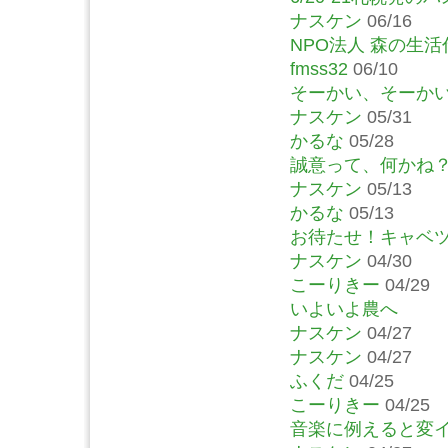
ナスケン
06/16
NPO法人 森の生活
fmss32
06/10
そーかい、そーか
ナスケン
05/31
かるな
05/28
誠意って、何かね
ナスケン
05/13
かるな
05/13
お待たせ！キャベ
ナスケン
04/30
こーりきー
04/29
いよいよ農へ
ナスケン
04/27
ナスケン
04/27
ふくだ
04/25
こーりきー
04/25
音楽に例えると変