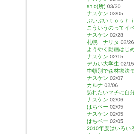
shio(所)
03/20
ナスケン
03/05
ぷいぷいｔｏｓｈ
こういうのってイ
ナスケン
02/28
札幌 ナリタ
02/26
ようやく動画はじ
ナスケン
02/15
デカい大学生
02/15
中頓別で森林療法
ナスケン
02/07
カルナ
02/06
訪れたいマチに自
ナスケン
02/06
はちベー
02/05
ナスケン
02/05
はちベー
02/05
2010年度はいろ