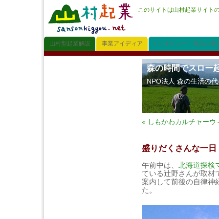
このサイトは山村起業サイト
山村型起業解説
事業アイディア
インタビュー「先人に学
森の時間でスロー
NPO法人 森の生活の
« しもかわカルチャーウ
盛りだくさんな一日
午前中は、
北海道探検
ている辻野さんが取材
案内して前後の自律神
た。