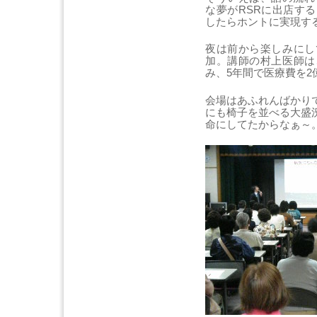
な夢がRSRに出店す
したらホントに実現す
夜は前から楽しみにし
加。講師の村上医師は
み、5年間で医療費を
会場はあふれんばかり
にも椅子を並べる大盛
命にしてたからなぁ～