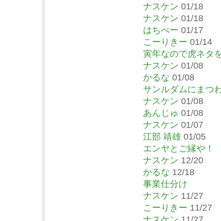
ナスケン
01/18
ナスケン
01/18
はちべー
01/17
こーりきー
01/14
寅年なので虎ネタ
ナスケン
01/08
かるな
01/08
サンルダムにまつ
ナスケン
01/08
あんじゅ
01/08
ナスケン
01/07
江部 靖雄
01/05
エンヤとご縁や！
ナスケン
12/20
かるな
12/18
事業仕分け
ナスケン
11/27
こーりきー
11/27
ナスケン
11/27