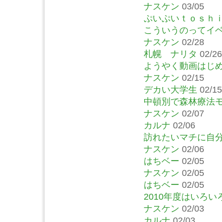
ナスケン
03/05
ぷいぷいｔｏｓｈ
こういうのってイ
ナスケン
02/28
札幌 ナリタ
02/26
ようやく動画はじ
ナスケン
02/15
デカい大学生
02/15
中頓別で森林療法
ナスケン
02/07
カルナ
02/06
訪れたいマチに自
ナスケン
02/06
はちベー
02/05
ナスケン
02/05
はちベー
02/05
2010年度はいろ
ナスケン
02/03
カルナ
02/03