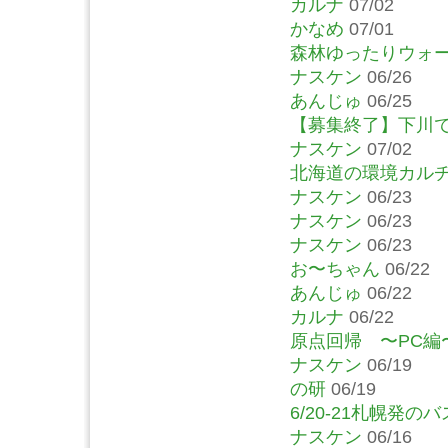
カルナ
07/02
かなめ
07/01
森林ゆったりウォ
ナスケン
06/26
あんじゅ
06/25
【募集終了】下川
ナスケン
07/02
北海道の環境カルチ
ナスケン
06/23
ナスケン
06/23
ナスケン
06/23
お〜ちゃん
06/22
あんじゅ
06/22
カルナ
06/22
原点回帰 〜PC編
ナスケン
06/19
の研
06/19
6/20-21札幌発
ナスケン
06/16