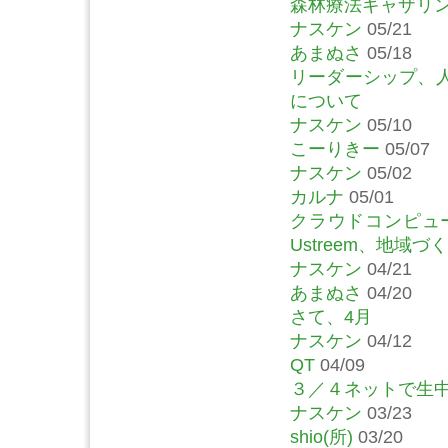
森林療法ギャザリン
ナスケン
05/21
あまぬさ
05/18
リーダーシップ、
について
ナスケン
05/10
こーりきー
05/07
ナスケン
05/02
カルナ
05/01
クラウドコンピュー
Ustreem、地域
ナスケン
04/21
あまぬさ
04/20
さて、4月
ナスケン
04/12
QT
04/09
３／４ネットで生
ナスケン
03/23
shio(所)
03/20