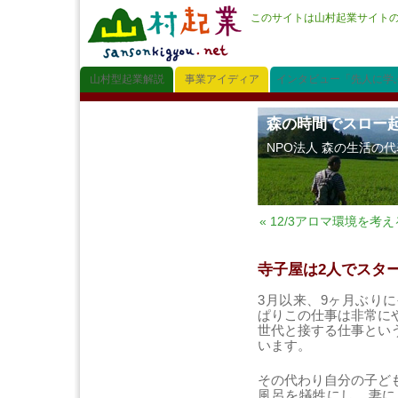
このサイトは山村起業サイト
山村型起業解説
事業アイディア
インタビュー「先人に学
森の時間でスロー
NPO法人 森の生活の
« 12/3アロマ環境を考
寺子屋は2人でスタ
3月以来、9ヶ月ぶり
ぱりこの仕事は非常に
世代と接する仕事とい
います。
その代わり自分の子ど
風呂を犠牲にし、妻に