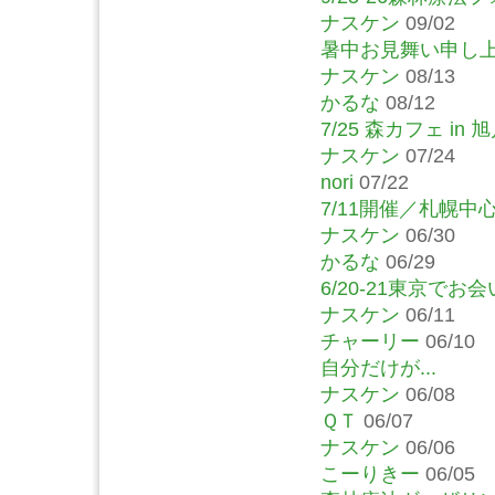
ナスケン
09/02
暑中お見舞い申し
ナスケン
08/13
かるな
08/12
7/25 森カフェ in
ナスケン
07/24
nori
07/22
7/11開催／札幌
ナスケン
06/30
かるな
06/29
6/20-21東京で
ナスケン
06/11
チャーリー
06/10
自分だけが...
ナスケン
06/08
ＱＴ
06/07
ナスケン
06/06
こーりきー
06/05