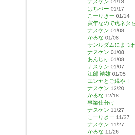
ナスケン
01/18
はちべー
01/17
こーりきー
01/14
寅年なので虎ネタ
ナスケン
01/08
かるな
01/08
サンルダムにまつ
ナスケン
01/08
あんじゅ
01/08
ナスケン
01/07
江部 靖雄
01/05
エンヤとご縁や！
ナスケン
12/20
かるな
12/18
事業仕分け
ナスケン
11/27
こーりきー
11/27
ナスケン
11/27
かるな
11/26