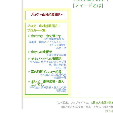
[
フィードとは
]
ブログ～山村起業日記～
ブログ～山村起業日記～
ブロガー一覧
森に住む・森で過ごす
長野県薬草指導員、
信濃町・森林メディカルトレーナ
ー（ロッジ経営）
高力一浩
森からの宅配便
有限会社安田林業
そまびとたちの奮闘記
NPO法人 信州そまびとクラブ理
事、要林産経営
杉山 要
森の時間でスロー起業
NPO法人 森の生活代表
奈須憲一郎
まいど「森林楽校・森ん
こ」です。
NPO法人 森林楽校・森んこ代表
萩原茂男
「山村起業」ウェブサイトは、
社団法人 全国林業
掲載されている文章・写真・イラストの著作
【プラ