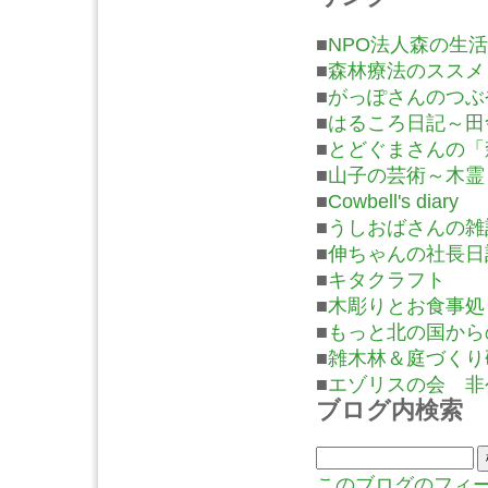
■
NPO法人森の生活
■
森林療法のススメ
■
がっぽさんのつぶ
■
はるころ日記～田
■
とどぐまさんの「
■
山子の芸術～木霊
■
Cowbell's diary
■
うしおばさんの雑
■
伸ちゃんの社長日
■
キタクラフト
■
木彫りとお食事処
■
もっと北の国から
■
雑木林＆庭づくり
■
エゾリスの会 非
ブログ内検索
このブログのフィ