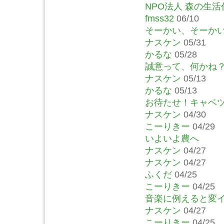
NPO法人 森の生活
fmss32
06/10
そーかい、そーか
ナスケン
05/31
かるな
05/28
誠意って、何かね
ナスケン
05/13
かるな
05/13
お待たせ！キャベ
ナスケン
04/30
こーりきー
04/29
いよいよ農へ
ナスケン
04/27
ナスケン
04/27
ふくだ
04/25
こーりきー
04/25
音楽に例えると変
ナスケン
04/27
こーりきー
04/25