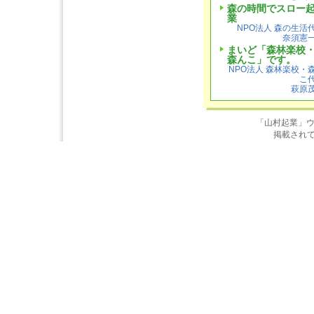
森の時間でスロー
業
NPO法人 森の生活
奈須憲
まいど「森林楽校
森んこ」です。
NPO法人 森林楽校・
こ
萩原
「山村起業」
掲載され