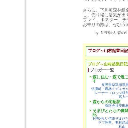
さらに、下川町森林組
し、売り場に活気が出
プレイ、ポスター、チ
お寄りの際は、ぜひ五
by: NPO法人 森の生
ブログ～山村起業日記
ブログ～山村起業日記
ブロガー一覧
森に住む・森で過
す
長野県薬草指導
信濃町・森林メディカ
レーナー（ロッジ経
高力
森からの宅配便
有限会社安田
そまびとたちの奮
記
NPO法人 信州そまび
ラブ理事、要林産
杉山