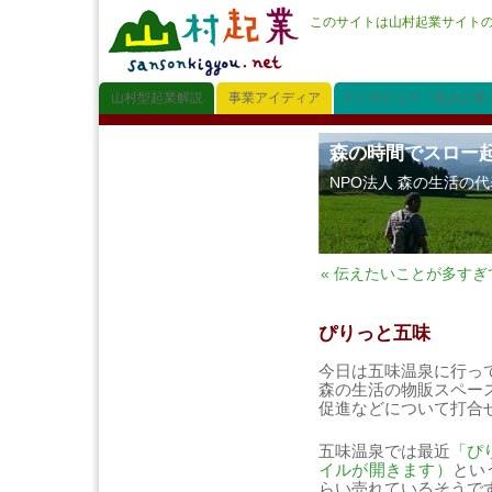
このサイトは山村起業サイト
山村型起業解説
事業アイディア
インタビュー「先人に学
森の時間でスロー
NPO法人 森の生活の
« 伝えたいことが多すぎ
ぴりっと五味
今日は五味温泉に行っ
森の生活の物販スペー
促進などについて打合
五味温泉では最近
「ぴ
イルが開きます）
とい
らい売れているそうで