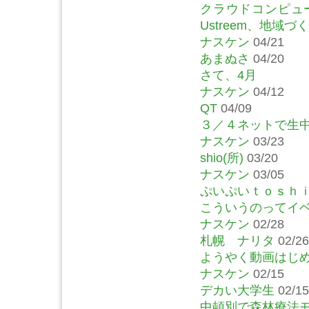
クラウドコンピュー
Ustreem、地域
ナスケン
04/21
あまぬさ
04/20
さて、4月
ナスケン
04/12
QT
04/09
３／４ネットで生
ナスケン
03/23
shio(所)
03/20
ナスケン
03/05
ぷいぷいｔｏｓｈ
こういうのってイ
ナスケン
02/28
札幌 ナリタ
02/26
ようやく動画はじ
ナスケン
02/15
デカい大学生
02/15
中頓別で森林療法