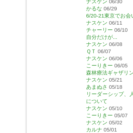
ナスケン
06/30
かるな
06/29
6/20-21東京で
ナスケン
06/11
チャーリー
06/10
自分だけが...
ナスケン
06/08
ＱＴ
06/07
ナスケン
06/06
こーりきー
06/05
森林療法ギャザリン
ナスケン
05/21
あまぬさ
05/18
リーダーシップ、
について
ナスケン
05/10
こーりきー
05/07
ナスケン
05/02
カルナ
05/01