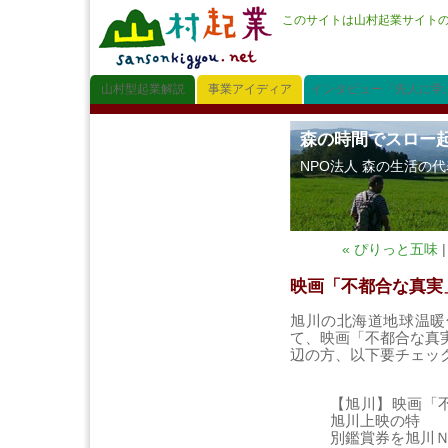
このサイトは山村起業サイト
山村型起業解説
事業アイディア
インタビュー「先人に学
森の時間でスロー
NPO法人 森の生活の
« ぴりっと五味
映画「不都合な真実
旭川の北海道地球温暖
て、映画「不都合な真
辺の方、以下要チェッ
【旭川】映画「
旭川上映の特
別鑑賞券を旭川Ｎ