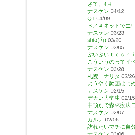
さて、4月
ナスケン
04/12
QT
04/09
３／４ネットで生
ナスケン
03/23
shio(所)
03/20
ナスケン
03/05
ぷいぷいｔｏｓｈ
こういうのってイ
ナスケン
02/28
札幌 ナリタ
02/26
ようやく動画はじ
ナスケン
02/15
デカい大学生
02/15
中頓別で森林療法
ナスケン
02/07
カルナ
02/06
訪れたいマチに自
ナスケン
02/06