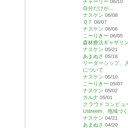
チャーリー
06/10
自分だけが...
ナスケン
06/08
ＱＴ
06/07
ナスケン
06/06
こーりきー
06/05
森林療法ギャザリン
ナスケン
05/21
あまぬさ
05/18
リーダーシップ、
について
ナスケン
05/10
こーりきー
05/07
ナスケン
05/02
カルナ
05/01
クラウドコンピュー
Ustreem、地域
ナスケン
04/21
あまぬさ
04/20