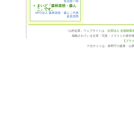
奈須憲一郎
まいど「森林楽校・森ん
こ」です。
NPO法人 森林楽校・森んこ代表
萩原茂男
「山村起業」ウェブサイトは、
社団法人 全国林業
掲載されている文章・写真・イラストの著作
【プラ
※当サイトは、林野庁の森業・山