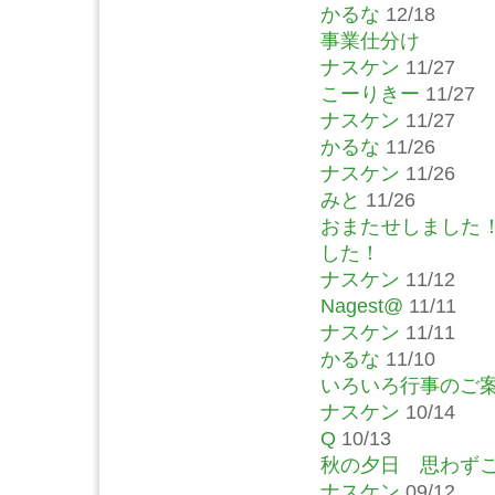
かるな
12/18
事業仕分け
ナスケン
11/27
こーりきー
11/27
ナスケン
11/27
かるな
11/26
ナスケン
11/26
みと
11/26
おまたせしました
した！
ナスケン
11/12
Nagest@
11/11
ナスケン
11/11
かるな
11/10
いろいろ行事のご
ナスケン
10/14
Q
10/13
秋の夕日 思わず
ナスケン
09/12