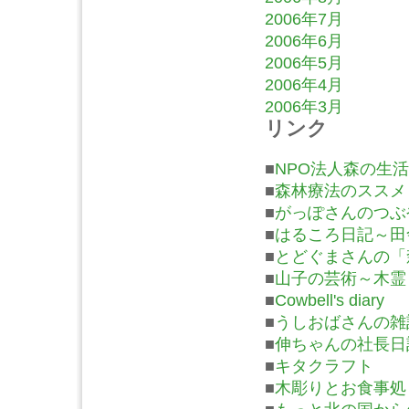
2006年7月
2006年6月
2006年5月
2006年4月
2006年3月
リンク
■
NPO法人森の生活
■
森林療法のススメ
■
がっぽさんのつぶ
■
はるころ日記～田
■
とどぐまさんの「
■
山子の芸術～木霊
■
Cowbell's diary
■
うしおばさんの雑
■
伸ちゃんの社長日
■
キタクラフト
■
木彫りとお食事処