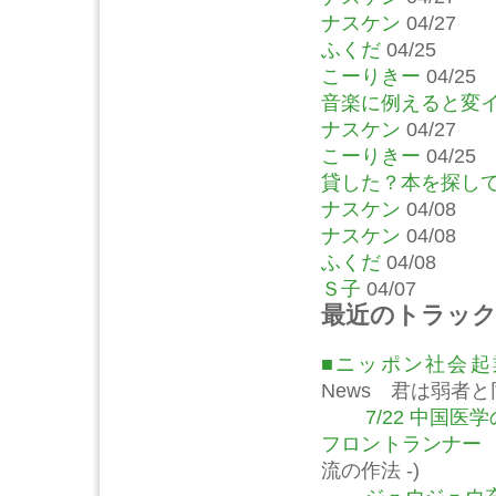
ナスケン
04/27
ふくだ
04/25
こーりきー
04/25
音楽に例えると変
ナスケン
04/27
こーりきー
04/25
貸した？本を探し
ナスケン
04/08
ナスケン
04/08
ふくだ
04/08
Ｓ子
04/07
最近のトラッ
■ニッポン社会
News 君は弱者
7/22 中国
フロントランナー
流の作法 -)