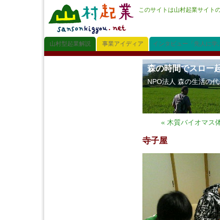
このサイトは山村起業サイト
山村型起業解説
事業アイディア
インタビュー「先人に学
森の時間でスロー
NPO法人 森の生活の
« 木質バイオマス
寺子屋