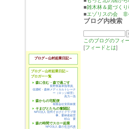
■
もっと北の国から
■
雑木林＆庭づくり
■
エゾリスの会 非
ブログ内検索
このブログのフィ
[
フィードとは
]
ブログ～山村起業日記～
ブログ～山村起業日記～
ブロガー一覧
森に住む・森で過ごす
長野県薬草指導員、
信濃町・森林メディカルトレーナ
ー（ロッジ経営）
高力一浩
森からの宅配便
有限会社安田林業
そまびとたちの奮闘記
NPO法人 信州そまびとクラブ理
事、要林産経営
杉山 要
森の時間でスロー起業
NPO法人 森の生活代表