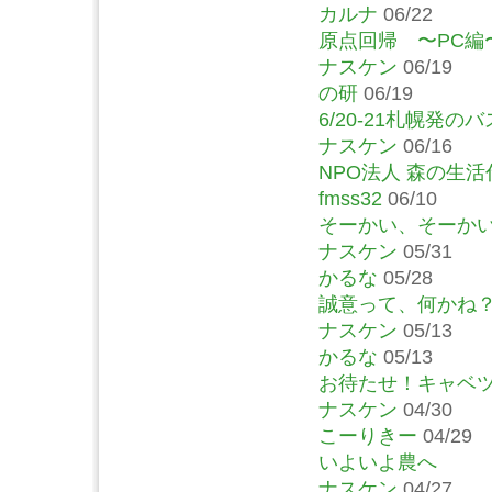
カルナ
06/22
原点回帰 〜PC編
ナスケン
06/19
の研
06/19
6/20-21札幌発
ナスケン
06/16
NPO法人 森の生活
fmss32
06/10
そーかい、そーか
ナスケン
05/31
かるな
05/28
誠意って、何かね
ナスケン
05/13
かるな
05/13
お待たせ！キャベ
ナスケン
04/30
こーりきー
04/29
いよいよ農へ
ナスケン
04/27