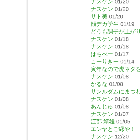
ナスケン
01/20
ナスケン
01/20
サト美
01/20
顔デカ学生
01/19
どうも調子が上が
ナスケン
01/18
ナスケン
01/18
はちべー
01/17
こーりきー
01/14
寅年なので虎ネタ
ナスケン
01/08
かるな
01/08
サンルダムにまつ
ナスケン
01/08
あんじゅ
01/08
ナスケン
01/07
江部 靖雄
01/05
エンヤとご縁や！
ナスケン
12/20