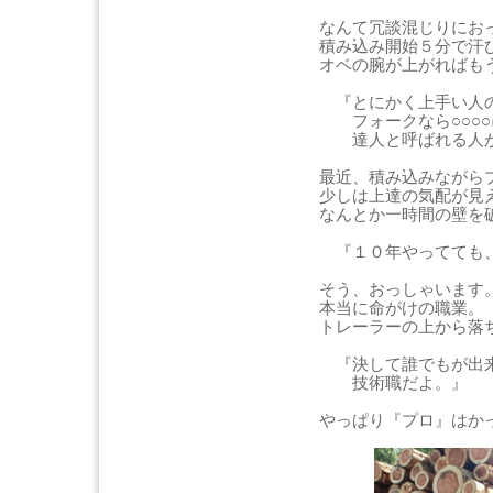
なんて冗談混じりにお
積み込み開始５分で汗
オベの腕が上がればも
『とにかく上手い人の
フォークなら○○○○
達人と呼ばれる人が
最近、積み込みながら
少しは上達の気配が見
なんとか一時間の壁を
『１０年やってても、
そう、おっしゃいます
本当に命がけの職業。
トレーラーの上から落
『決して誰でもが出
技術職だよ。』
やっぱり『プロ』はか