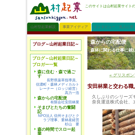
このサイトは山村起業サイト
山村型起業解説
事業アイディア
インタビュー「先人に学
森からの宅配便
ブログ～山村起業日記～
森林に関わる仕事に就
ブログ～山村起業日記～
ブロガー一覧
森に住む・森で過ご
« グリスポン
す
長野県薬草指導員、
信濃町・森林メディカルト
安田林業と交わる職
レーナー（ロッジ経営）
高力一浩
久しぶりのシリーズ
森からの宅配便
奈良運送株式会社、
有限会社安田林業
そまびとたちの奮闘
記
NPO法人 信州そまびとク
ラブ理事、要林産経営
杉山 要
森の時間でスロー起
業