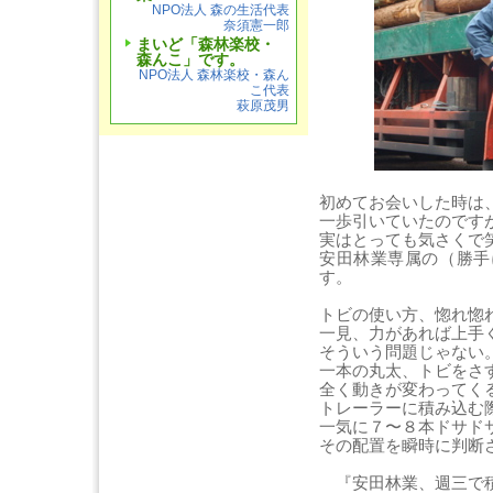
NPO法人 森の生活代表
奈須憲一郎
まいど「森林楽校・
森んこ」です。
NPO法人 森林楽校・森ん
こ代表
萩原茂男
初めてお会いした時は
一歩引いていたのです
実はとっても気さくで
安田林業専属の（勝手
す。
トビの使い方、惚れ惚
一見、力があれば上手
そういう問題じゃない
一本の丸太、トビをさ
全く動きが変わってく
トレーラーに積み込む
一気に７〜８本ドサド
その配置を瞬時に判断
『安田林業、週三で積